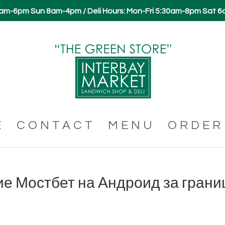
 6am-6pm Sun 8am-4pm / Deli Hours: Mon-Fri 5:30am-8pm Sat 
E
CONTACT
MENU
ORDER
ие Мостбет на Андроид за грани