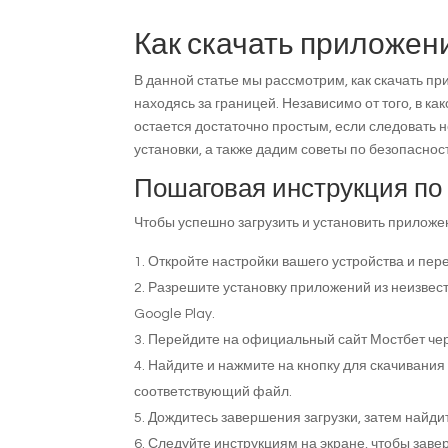
Как скачать приложен
В данной статье мы рассмотрим, как скачать п
находясь за границей. Независимо от того, в ка
остается достаточно простым, если следовать
установки, а также дадим советы по безопаснос
Пошаговая инструкция по
Чтобы успешно загрузить и установить приложе
Откройте настройки вашего устройства и пере
Разрешите установку приложений из неизвест
Google Play.
Перейдите на официальный сайт Мостбет чер
Найдите и нажмите на кнопку для скачивани
соответствующий файл.
Дождитесь завершения загрузки, затем найди
Следуйте инструкциям на экране, чтобы заве