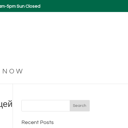
6am-5pm Sun Closed
 NOW
цей
Recent Posts