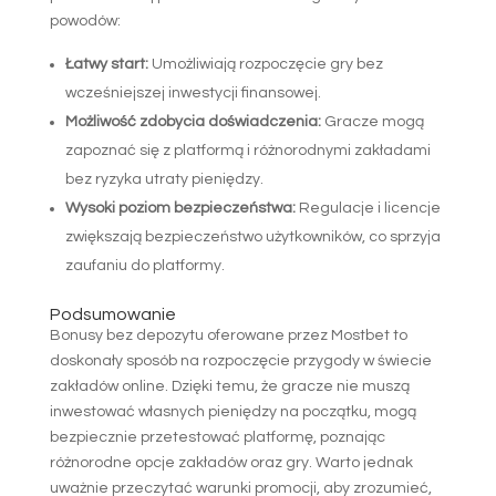
powodów:
Łatwy start:
Umożliwiają rozpoczęcie gry bez
wcześniejszej inwestycji finansowej.
Możliwość zdobycia doświadczenia:
Gracze mogą
zapoznać się z platformą i różnorodnymi zakładami
bez ryzyka utraty pieniędzy.
Wysoki poziom bezpieczeństwa:
Regulacje i licencje
zwiększają bezpieczeństwo użytkowników, co sprzyja
zaufaniu do platformy.
Podsumowanie
Bonusy bez depozytu oferowane przez Mostbet to
doskonały sposób na rozpoczęcie przygody w świecie
zakładów online. Dzięki temu, że gracze nie muszą
inwestować własnych pieniędzy na początku, mogą
bezpiecznie przetestować platformę, poznając
różnorodne opcje zakładów oraz gry. Warto jednak
uważnie przeczytać warunki promocji, aby zrozumieć,