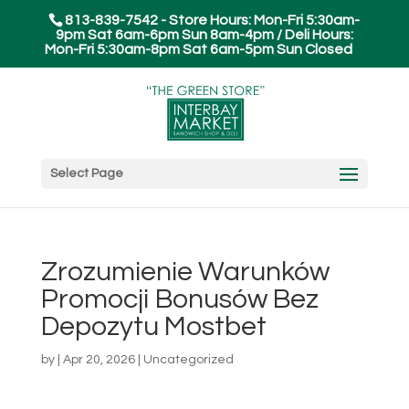
813-839-7542 - Store Hours: Mon-Fri 5:30am-
9pm Sat 6am-6pm Sun 8am-4pm / Deli Hours:
Mon-Fri 5:30am-8pm Sat 6am-5pm Sun Closed
Select Page
Zrozumienie Warunków
Promocji Bonusów Bez
Depozytu Mostbet
by
|
Apr 20, 2026
|
Uncategorized