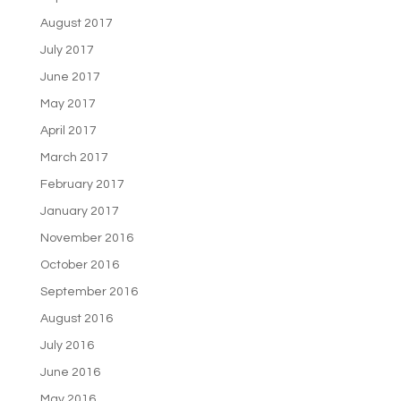
August 2017
July 2017
June 2017
May 2017
April 2017
March 2017
February 2017
January 2017
November 2016
October 2016
September 2016
August 2016
July 2016
June 2016
May 2016