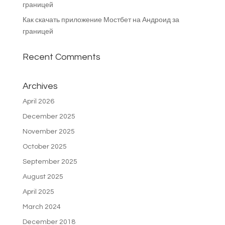
границей
Как скачать приложение Мостбет на Андроид за
границей
Recent Comments
Archives
April 2026
December 2025
November 2025
October 2025
September 2025
August 2025
April 2025
March 2024
December 2018