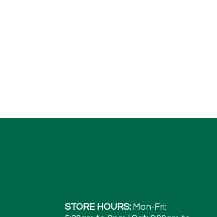
STORE HOURS:
Mon-Fri: