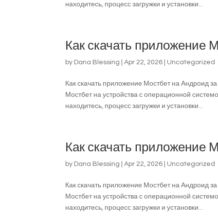
находитесь, процесс загружки и установки...
Как скачать приложение М
by
Dana Blessing
|
Apr 22, 2026
|
Uncategorized
Как скачать приложение Мостбет на Андроид за
Мостбет на устройства с операционной системой
находитесь, процесс загружки и установки...
Как скачать приложение М
by
Dana Blessing
|
Apr 22, 2026
|
Uncategorized
Как скачать приложение Мостбет на Андроид за
Мостбет на устройства с операционной системой
находитесь, процесс загружки и установки...