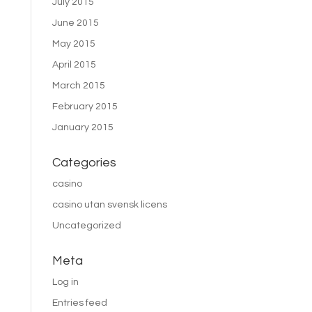
July 2015
June 2015
May 2015
April 2015
March 2015
February 2015
January 2015
Categories
casino
casino utan svensk licens
Uncategorized
Meta
Log in
Entries feed