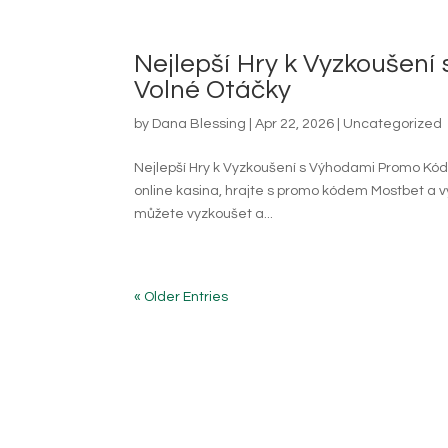
Nejlepší Hry k Vyzkoušen
Volné Otáčky
by
Dana Blessing
|
Apr 22, 2026
|
Uncategorized
Nejlepší Hry k Vyzkoušení s Výhodami Promo Kód
online kasina, hrajte s promo kódem Mostbet a vy
můžete vyzkoušet a...
« Older Entries