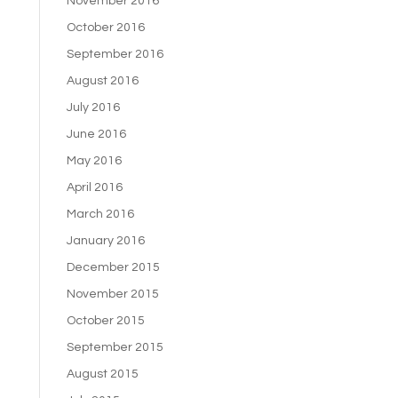
November 2016
October 2016
September 2016
August 2016
July 2016
June 2016
May 2016
April 2016
March 2016
January 2016
December 2015
November 2015
October 2015
September 2015
August 2015