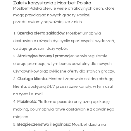
Zalety korzystania z Mostbet Polska
Mostbet Polska oferuje wiele atrakcyjnych cech, które
mogą przyciągać nowych graczy. Poniżej
przedstawiamy najważniejsze z nich:
Szeroka oferta zakładów:
Mostbet umożliwia
obstawianie różnych dyscyplin sportowych i wydarzeń,
co daje graczom duży wybór.
Atrakcyjne bonusy i promocje:
Serwis regularnie
oferuje promocje, w tym bonus powitalny dla nowych
użytkowników oraz cykliczne oferty dla stałych graczy.
Obsługa klienta:
Mostbet zapewnia solidną obsługę
klienta, dostępną 24/7 przez różne kanały, w tym czat
na żywo i e-mail.
Mobilność:
Platforma posiada przyjazną aplikację
mobilną, co umożliwia łatwe obstawianie z dowolnego
miejsca.
Bezpieczeństwo i legalność:
Mostbet działa na