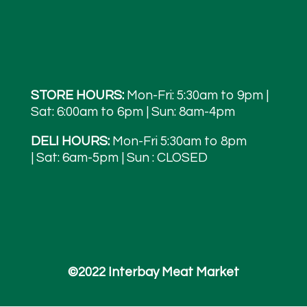
STORE HOURS:
Mon-Fri: 5:30am to 9pm |
Sat: 6:00am to 6pm | Sun: 8am-4pm
DELI HOURS:
Mon-Fri 5:30am to 8pm
| Sat: 6am-5pm | Sun : CLOSED
©2022 Interbay Meat Market