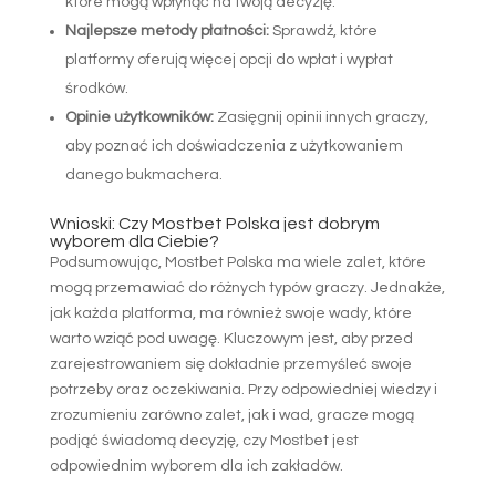
które mogą wpłynąć na twoją decyzję.
Najlepsze metody płatności:
Sprawdź, które
platformy oferują więcej opcji do wpłat i wypłat
środków.
Opinie użytkowników:
Zasięgnij opinii innych graczy,
aby poznać ich doświadczenia z użytkowaniem
danego bukmachera.
Wnioski: Czy Mostbet Polska jest dobrym
wyborem dla Ciebie?
Podsumowując, Mostbet Polska ma wiele zalet, które
mogą przemawiać do różnych typów graczy. Jednakże,
jak każda platforma, ma również swoje wady, które
warto wziąć pod uwagę. Kluczowym jest, aby przed
zarejestrowaniem się dokładnie przemyśleć swoje
potrzeby oraz oczekiwania. Przy odpowiedniej wiedzy i
zrozumieniu zarówno zalet, jak i wad, gracze mogą
podjąć świadomą decyzję, czy Mostbet jest
odpowiednim wyborem dla ich zakładów.