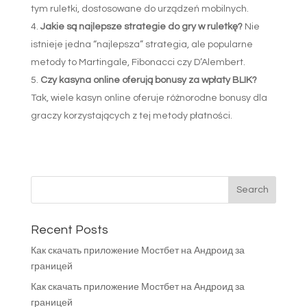
tym ruletki, dostosowane do urządzeń mobilnych.
Jakie są najlepsze strategie do gry w ruletkę?
Nie
istnieje jedna “najlepsza” strategia, ale popularne
metody to Martingale, Fibonacci czy D’Alembert.
Czy kasyna online oferują bonusy za wpłaty BLIK?
Tak, wiele kasyn online oferuje różnorodne bonusy dla
graczy korzystających z tej metody płatności.
Recent Posts
Как скачать приложение Мостбет на Андроид за
границей
Как скачать приложение Мостбет на Андроид за
границей