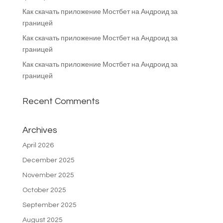
Как скачать приложение Мостбет на Андроид за
границей
Как скачать приложение Мостбет на Андроид за
границей
Как скачать приложение Мостбет на Андроид за
границей
Recent Comments
Archives
April 2026
December 2025
November 2025
October 2025
September 2025
August 2025