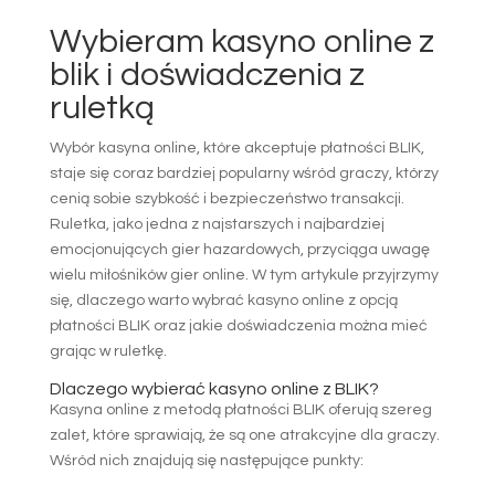
Wybieram kasyno online z
blik i doświadczenia z
ruletką
Wybór kasyna online, które akceptuje płatności BLIK,
staje się coraz bardziej popularny wśród graczy, którzy
cenią sobie szybkość i bezpieczeństwo transakcji.
Ruletka, jako jedna z najstarszych i najbardziej
emocjonujących gier hazardowych, przyciąga uwagę
wielu miłośników gier online. W tym artykule przyjrzymy
się, dlaczego warto wybrać kasyno online z opcją
płatności BLIK oraz jakie doświadczenia można mieć
grając w ruletkę.
Dlaczego wybierać kasyno online z BLIK?
Kasyna online z metodą płatności BLIK oferują szereg
zalet, które sprawiają, że są one atrakcyjne dla graczy.
Wśród nich znajdują się następujące punkty: