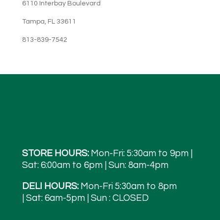
6110 Interbay Boulevard
Tampa, FL 33611
813-839-7542
STORE HOURS:
Mon-Fri: 5:30am to 9pm |
Sat: 6:00am to 6pm | Sun: 8am-4pm
DELI HOURS:
Mon-Fri 5:30am to 8pm
| Sat: 6am-5pm | Sun : CLOSED