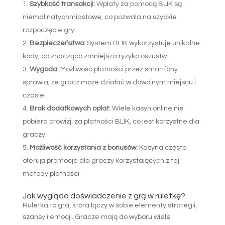
Szybkość transakcji:
Wpłaty za pomocą BLIK są
niemal natychmiastowe, co pozwala na szybkie
rozpoczęcie gry.
Bezpieczeństwo:
System BLIK wykorzystuje unikalne
kody, co znacząco zmniejsza ryzyko oszustw.
Wygoda:
Możliwość płatności przez smartfony
sprawia, że gracz może działać w dowolnym miejscu i
czasie.
Brak dodatkowych opłat:
Wiele kasyn online nie
pobiera prowizji za płatności BLIK, co jest korzystne dla
graczy.
Możliwość korzystania z bonusów:
Kasyna często
oferują promocje dla graczy korzystających z tej
metody płatności.
Jak wygląda doświadczenie z grą w ruletkę?
Ruletka to gra, która łączy w sobie elementy strategii,
szansy i emocji. Gracze mają do wyboru wiele