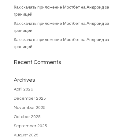
Как скачать приложение Мостбет на Андроид за
границей
Как скачать приложение Мостбет на Андроид за
границей
Как скачать приложение Мостбет на Андроид за
границей
Recent Comments
Archives
April 2026
December 2025
November 2025
October 2025
September 2025
August 2025