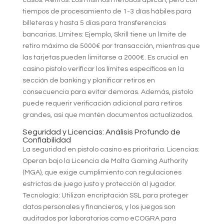
tiempos de procesamiento de 1-3 días hábiles para
billeteras y hasta 5 días para transferencias
bancarias. Límites: Ejemplo, Skrill tiene un límite de
retiro máximo de 5000€ por transacción, mientras que
las tarjetas pueden limitarse a 2000€. Es crucial en
casino pistolo verificar los límites específicos en la
sección de banking y planificar retiros en
consecuencia para evitar demoras. Además, pistolo
puede requerir verificación adicional para retiros
grandes, así que mantén documentos actualizados.
Seguridad y Licencias: Análisis Profundo de
Confiabilidad
La seguridad en pistolo casino es prioritaria. Licencias:
Operan bajo la Licencia de Malta Gaming Authority
(MGA), que exige cumplimiento con regulaciones
estrictas de juego justo y protección al jugador.
Tecnología: Utilizan encriptación SSL para proteger
datos personales y financieros, y los juegos son
auditados por laboratorios como eCOGRA para