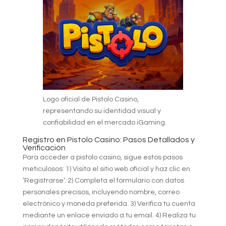
Logo oficial de Pistolo Casino,
representando su identidad visual y
confiabilidad en el mercado iGaming.
Registro en Pistolo Casino: Pasos Detallados y
Verificación
Para acceder a pistolo casino, sigue estos pasos
meticulosos: 1) Visita el sitio web oficial y haz clic en
‘Registrarse’. 2) Completa el formulario con datos
personales precisos, incluyendo nombre, correo
electrónico y moneda preferida. 3) Verifica tu cuenta
mediante un enlace enviado a tu email. 4) Realiza tu