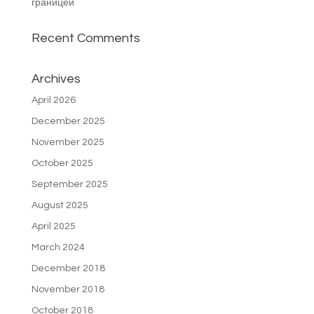
границей
Recent Comments
Archives
April 2026
December 2025
November 2025
October 2025
September 2025
August 2025
April 2025
March 2024
December 2018
November 2018
October 2018