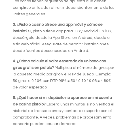
Los bonos tienen requisitos de apuesta que deben
cumplirse antes de retirar, independientemente de los
límites generales.
3. ¿Pistolo casino ofrece una app móvil y cómo se
instala?
Sí, pistolo tiene app para iOS y Android. En iOS,
descárgala desde la App Store; en Android, desde el
sitio web oficial. Asegúrate de permitir instalaciones
desde fuentes desconocidas en Android.
4. ¿Cómo calculo el valor esperado de un bono con
giros gratis en pistolo?
Multiplica el número de giros por
la apuesta media por giro y el RTP del juego. Ejemplo:
50 giros a 0.10€ con RTP 96% = 50 * 0.10 * 0.96 = 4.80€
de valor esperado.
5. ¿Qué hacer si mi depósito no aparece en mi cuenta
de casino pistolo?
Espera unos minutos; si no, verifica el
historial de transacciones y contacta a soporte con el
comprobante. A veces, problemas de procesamiento
bancario pueden causar demoras.