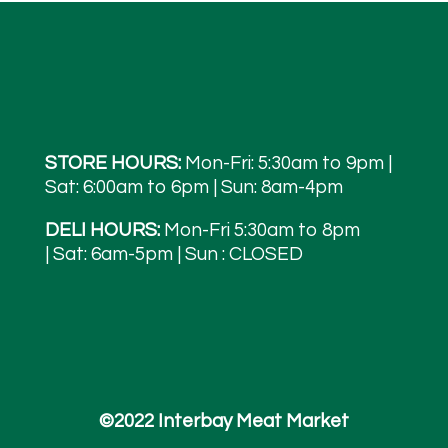
STORE HOURS:
Mon-Fri: 5:30am to 9pm |
Sat: 6:00am to 6pm | Sun: 8am-4pm
DELI HOURS:
Mon-Fri 5:30am to 8pm
| Sat: 6am-5pm | Sun : CLOSED
©2022 Interbay Meat Market