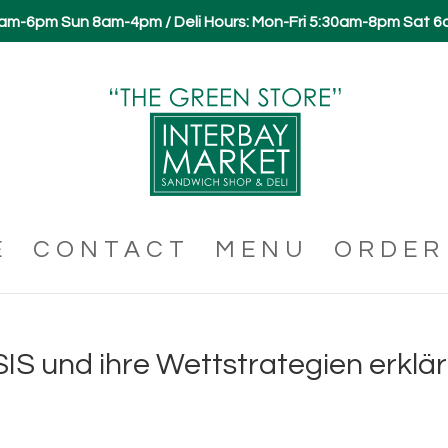
 6am-6pm Sun 8am-4pm / Deli Hours: Mon-Fri 5:30am-8pm Sat 
E
CONTACT
MENU
ORDER
S und ihre Wettstrategien erklär