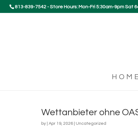
813-839-7542 - Store Hours: Mon-Fri 5:30am-9pm Sat
HOM
Wettanbieter ohne OASI
by
|
Apr 19, 2026
|
Uncategorized