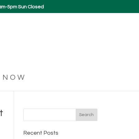
6am-5pm Sun Closed
 NOW
t
Recent Posts