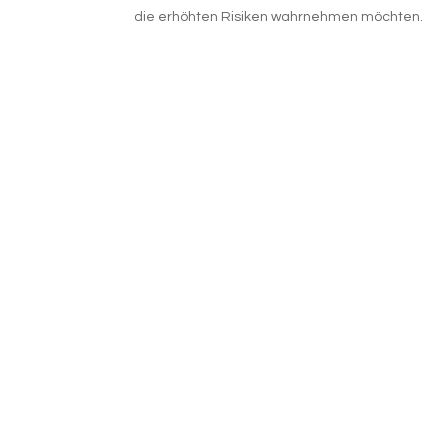
die erhöhten Risiken wahrnehmen möchten.