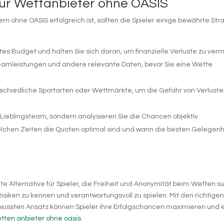
für Wettanbieter ohne OASIS
n ohne OASIS erfolgreich ist, sollten die Spieler einige bewährte Str
stes Budget und halten Sie sich daran, um finanzielle Verluste zu ver
 Teamleistungen und andere relevante Daten, bevor Sie eine Wette
rschiedliche Sportarten oder Wettmärkte, um die Gefahr von Verluste
r Lieblingsteam, sondern analysieren Sie die Chancen objektiv.
elchen Zeiten die Quoten optimal sind und wann die besten Gelegen
e Alternative für Spieler, die Freiheit und Anonymität beim Wetten s
isiken zu kennen und verantwortungsvoll zu spielen. Mit den richtige
ssten Ansatz können Spieler ihre Erfolgschancen maximieren und 
tten anbieter ohne oasis
.