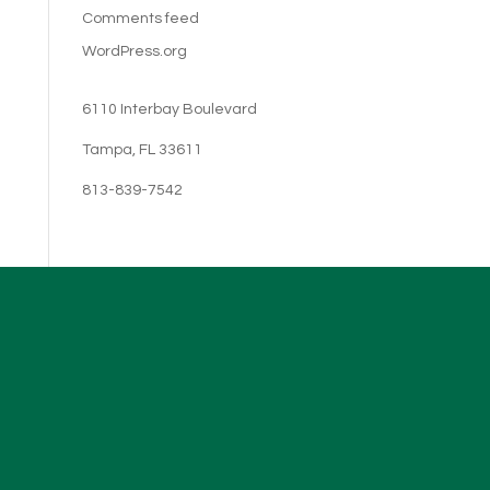
Comments feed
WordPress.org
6110 Interbay Boulevard
Tampa, FL 33611
813-839-7542