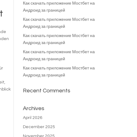
Как скачать приложение Мостбет на
Андроид за границей
t
Как скачать приложение Мостбет на
Андроид за границей
ende
Как скачать приложение Мостбет на
enden
Андроид за границей
Как скачать приложение Мостбет на
Андроид за границей
ür
Как скачать приложение Мостбет на
Андроид за границей
it,
nblick
Recent Comments
Archives
April 2026
December 2025
November 2025