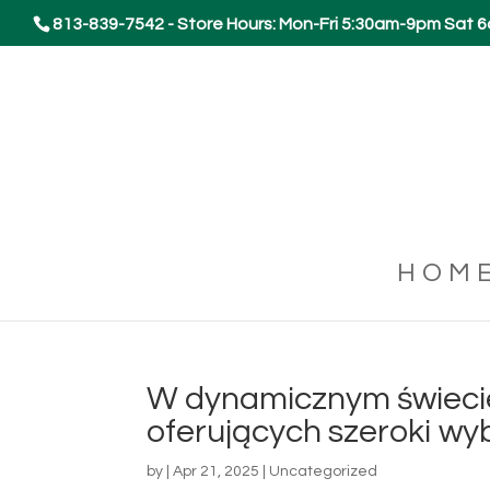
813-839-7542 - Store Hours: Mon-Fri 5:30am-9pm Sat
HOM
W dynamicznym świecie 
oferujących szeroki wy
by
|
Apr 21, 2025
|
Uncategorized