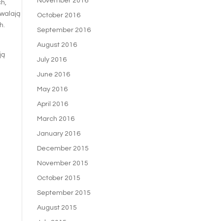
November 2016
h,
zwalają
October 2016
h.
September 2016
August 2016
ją
July 2016
June 2016
May 2016
April 2016
March 2016
January 2016
December 2015
November 2015
October 2015
September 2015
August 2015