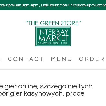
 6am-6pm Sun 8am-4pm / Deli Hours: Mon-Fri 5:30am-8pm Sat 
E
CONTACT
MENU
ORDER
gier online, szczególnie tych
bór gier kasynowych, proce