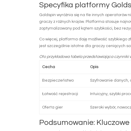
Specyfika platformy Goldsp
Goldspin wyróżnia się na tle innych operatorów 
graczy z różnych krajów. Platforma stosuje najno
zoptymalizowany pod kątem szybkości, bez rezy
Co więcej, platforma daję możliwość szybkiego z
jest szczególnie istotne dla graczy ceniących s
Oto przykładowa tabela przedstawiająca czynniki
Cecha
Opis
Bezpieczeństwo
Szyfrowanie danych, c
Łatwość rejestracji
Intuicyjny, szybki pro
Oferta gier
Szeroki wybór, nowo
Podsumowanie: Kluczowe 