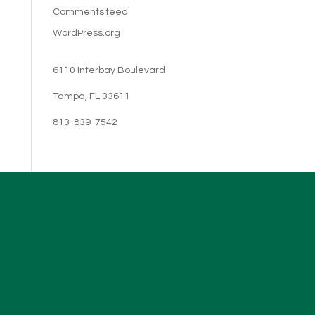
Comments feed
WordPress.org
6110 Interbay Boulevard
Tampa, FL 33611
813-839-7542