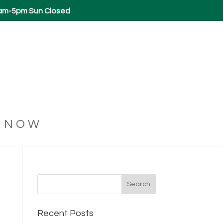
6am-5pm Sun Closed
 NOW
Recent Posts