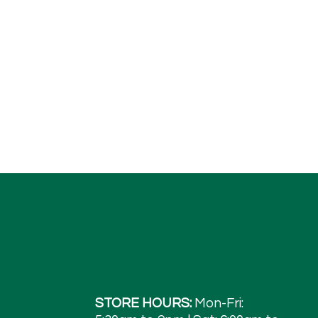
STORE HOURS:
Mon-Fri: