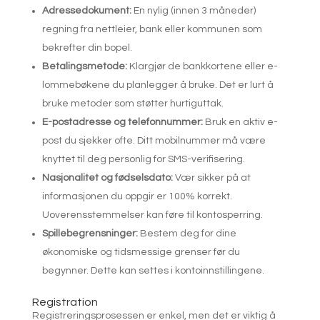
Adressedokument:
En nylig (innen 3 måneder)
regning fra nettleier, bank eller kommunen som
bekrefter din bopel.
Betalingsmetode:
Klargjør de bankkortene eller e-
lommebøkene du planlegger å bruke. Det er lurt å
bruke metoder som støtter hurtiguttak.
E-postadresse og telefonnummer:
Bruk en aktiv e-
post du sjekker ofte. Ditt mobilnummer må være
knyttet til deg personlig for SMS-verifisering.
Nasjonalitet og fødselsdato:
Vær sikker på at
informasjonen du oppgir er 100% korrekt.
Uoverensstemmelser kan føre til kontosperring.
Spillebegrensninger:
Bestem deg for dine
økonomiske og tidsmessige grenser før du
begynner. Dette kan settes i kontoinnstillingene.
Registration
Registreringsprosessen er enkel, men det er viktig å