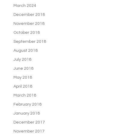
March 2024
December 2018
November 2018
October 2018
September 2018
August 2018
July 2018
June 2018
May 2018
April 2018
March 2018
February 2018
January 2018
December 2017
November 2017