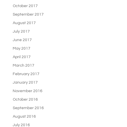
October 2017
September 2017
August 2017
July 2017
June 2017
May 2017
April 2017
March 2017
February 2017
January 2017
November 2016
October 2016
September 2016
August 2016
July 2016