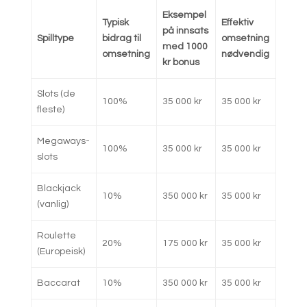
Eksempel
Typisk
Effektiv
på innsats
Spilltype
bidrag til
omsetning
med 1000
omsetning
nødvendig
kr bonus
Slots (de
100%
35 000 kr
35 000 kr
fleste)
Megaways-
100%
35 000 kr
35 000 kr
slots
Blackjack
10%
350 000 kr
35 000 kr
(vanlig)
Roulette
20%
175 000 kr
35 000 kr
(Europeisk)
Baccarat
10%
350 000 kr
35 000 kr