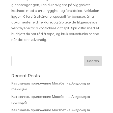
gjennomgangen, kan du navigere på Viggoslots-
kasinoet med større trygghet og forståelse. Nøkkelen
ligger i å forstå vilkårene, spesielt for bonuser, å ha
dokumentene dine klare, og å bruke de tilgjengelige
verktøyene for å kontrollere ditt spill. Spill alltid med et
budsjett du har råd å tape, og bruk pausefunksjonene
når det er nødvendig.
Recent Posts
Как скачать приложение Мостбет на Андроид за
границей
Как скачать приложение Мостбет на Андроид за
границей
Как скачать приложение Мостбет на Андроид за