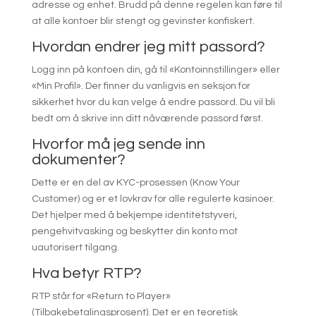
adresse og enhet. Brudd på denne regelen kan føre til
at alle kontoer blir stengt og gevinster konfiskert.
Hvordan endrer jeg mitt passord?
Logg inn på kontoen din, gå til «Kontoinnstillinger» eller
«Min Profil». Der finner du vanligvis en seksjon for
sikkerhet hvor du kan velge å endre passord. Du vil bli
bedt om å skrive inn ditt nåværende passord først.
Hvorfor må jeg sende inn
dokumenter?
Dette er en del av KYC-prosessen (Know Your
Customer) og er et lovkrav for alle regulerte kasinoer.
Det hjelper med å bekjempe identitetstyveri,
pengehvitvasking og beskytter din konto mot
uautorisert tilgang.
Hva betyr RTP?
RTP står for «Return to Player»
(Tilbakebetalingsprosent). Det er en teoretisk