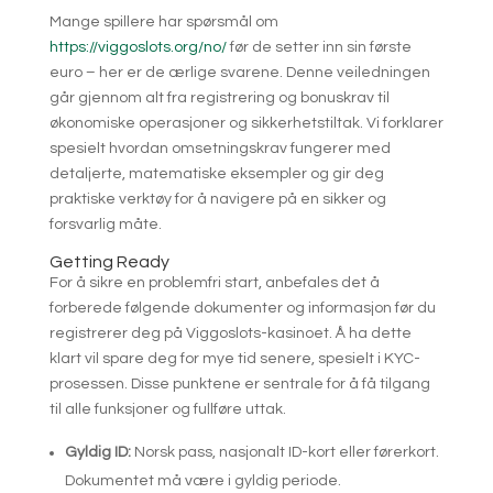
Mange spillere har spørsmål om
https://viggoslots.org/no/
før de setter inn sin første
euro – her er de ærlige svarene. Denne veiledningen
går gjennom alt fra registrering og bonuskrav til
økonomiske operasjoner og sikkerhetstiltak. Vi forklarer
spesielt hvordan omsetningskrav fungerer med
detaljerte, matematiske eksempler og gir deg
praktiske verktøy for å navigere på en sikker og
forsvarlig måte.
Getting Ready
For å sikre en problemfri start, anbefales det å
forberede følgende dokumenter og informasjon før du
registrerer deg på Viggoslots-kasinoet. Å ha dette
klart vil spare deg for mye tid senere, spesielt i KYC-
prosessen. Disse punktene er sentrale for å få tilgang
til alle funksjoner og fullføre uttak.
Gyldig ID:
Norsk pass, nasjonalt ID-kort eller førerkort.
Dokumentet må være i gyldig periode.