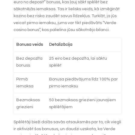
euro no deposit” bonuss, kas ļauj sākt spēlēt bez
sākotnējās iemaksas. Tas ir lielisks veids, kā izmēģināt
kazino bez riska zaudēt savus līdzekļus. Turklāt, ja jūs
veicat pirmo iemaksu, jums var tikt piedāvāts “Verde
casino bonus”, kas palielina jūsu sākotnējo bilanci.
Bonusa veids
Detalizācija
Bez depozīta
25 eiro bez depozīta, lai sāktu
bonuss
spēlēt
Pirmā
Bonusa piedāvājums līdz 100% par
iemaksa
pirmo iemaksu
Bezmaksas
50 bezmaksas griezieni jaunajiem
griezieni
spēlētājiem
Spēlētāji bieži dalās savās atsauksmēs par to, cik viegli
ir aktivizēt šos bonusus, un daudzi uzskata, ka Verde