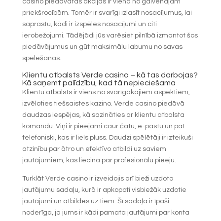
casino piedāvātās akcijas ir viena no galvenajām
priekšrocībām. Tomēr ir svarīgi izlasīt nosacījumus, lai
saprastu, kādi ir izspēles nosacījumi un citi
ierobežojumi. Tādējādi jūs varēsiet pilnībā izmantot šos
piedāvājumus un gūt maksimālu labumu no savas
spēlēšanas.
Klientu atbalsts Verde casino – kā tas darbojas?
Kā saņemt palīdzību, kad tā nepieciešama
Klientu atbalsts ir viens no svarīgākajiem aspektiem,
izvēloties tiešsaistes kazino. Verde casino piedāvā
daudzas iespējas, kā sazināties ar klientu atbalsta
komandu. Viņi ir pieejami caur čatu, e-pastu un pat
telefoniski, kas ir liels pluss. Daudzi spēlētāji ir izteikuši
atzinību par ātro un efektīvo atbildi uz saviem
jautājumiem, kas liecina par profesionālu pieeju.
Turklāt Verde casino ir izveidojis arī bieži uzdoto
jautājumu sadaļu, kurā ir apkopoti visbiežāk uzdotie
jautājumi un atbildes uz tiem. Šī sadaļa ir īpaši
noderīga, ja jums ir kādi pamata jautājumi par konta