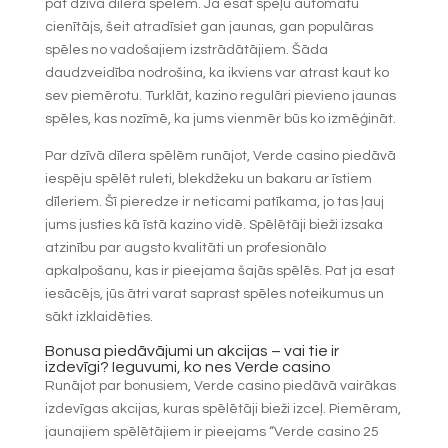
pat dzīvā dīlera spēlēm. Ja esat spēļu automātu
cienītājs, šeit atradīsiet gan jaunas, gan populāras
spēles no vadošajiem izstrādātājiem. Šāda
daudzveidība nodrošina, ka ikviens var atrast kaut ko
sev piemērotu. Turklāt, kazino regulāri pievieno jaunas
spēles, kas nozīmē, ka jums vienmēr būs ko izmēģināt.
Par dzīvā dīlera spēlēm runājot, Verde casino piedāvā
iespēju spēlēt ruleti, blekdžeku un bakaru ar īstiem
dīleriem. Šī pieredze ir neticami patīkama, jo tas ļauj
jums justies kā īstā kazino vidē. Spēlētāji bieži izsaka
atzinību par augsto kvalitāti un profesionālo
apkalpošanu, kas ir pieejama šajās spēlēs. Pat ja esat
iesācējs, jūs ātri varat saprast spēles noteikumus un
sākt izklaidēties.
Bonusa piedāvājumi un akcijas – vai tie ir
izdevīgi? Ieguvumi, ko nes Verde casino
Runājot par bonusiem, Verde casino piedāvā vairākas
izdevīgas akcijas, kuras spēlētāji bieži izceļ. Piemēram,
jaunajiem spēlētājiem ir pieejams “Verde casino 25