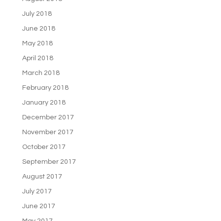
July 2018
June 2018
May 2018
April 2018
March 2018
February 2018
January 2018
December 2017
November 2017
October 2017
September 2017
August 2017
July 2017
June 2017