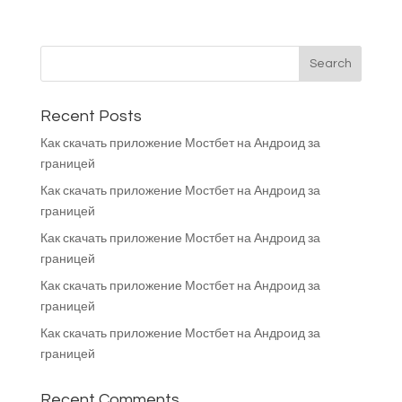
Recent Posts
Как скачать приложение Мостбет на Андроид за
границей
Как скачать приложение Мостбет на Андроид за
границей
Как скачать приложение Мостбет на Андроид за
границей
Как скачать приложение Мостбет на Андроид за
границей
Как скачать приложение Мостбет на Андроид за
границей
Recent Comments