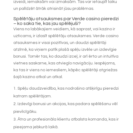
izveidi, iemaksām vai izmaksām. Tas var ietaupīt laiku
un palīdzēt ātrāk atrisināt jūsu problēmas.
Spēlētāju atsauksmes par Verde casino pieredzi
– ko saka tie, kas jau spēlējuši?
Viens no labākajiem veidiem, kā saprast, vai kazino ir
uzticams, ir izlasīt spēlētāju atsauksmes. Verde casino
atsauksmes ir visai pozitīvas, un daudzi spēlētāji
atzīmē, ka viņiem patīk plašā spēļu izvēle un izdevīgie
bonusi. Tomēr tas, ko daudzi izceļ, ir arī ērta un intuitīva
vietnes saskarne, kas atvieglo navigāciju. Iespējams,
ka tas ir viens no iemesliem, kāpēc spēlētāji atgriežas
šajā kazino atkal un atkal.
Spēļu daudzveidība, kas nodrošina atšķirīgu pieredzi
katram spēlētājam.
Izdevīgi bonusi un akcijas, kas padara spēlēšanu vēl
pievilcīgāku.
Ātra un profesionāla klientu atbalsta komanda, kas ir
pieejama jebkurā laikā.