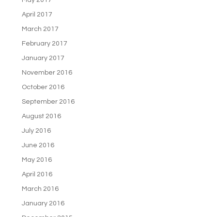
May 2017
April 2017
March 2017
February 2017
January 2017
November 2016
October 2016
September 2016
August 2016
July 2016
June 2016
May 2016
April 2016
March 2016
January 2016