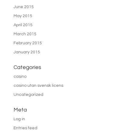
June 2015
May 2015
April 2015
March 2015
February 2015
January 2015
Categories
casino
casino utan svensk licens
Uncategorized
Meta
Log in
Entries feed