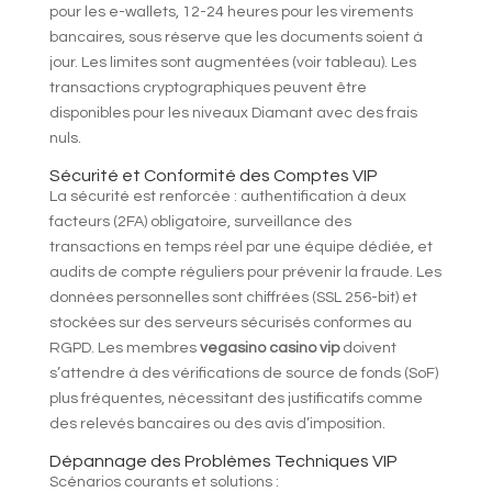
pour les e-wallets, 12-24 heures pour les virements
bancaires, sous réserve que les documents soient à
jour. Les limites sont augmentées (voir tableau). Les
transactions cryptographiques peuvent être
disponibles pour les niveaux Diamant avec des frais
nuls.
Sécurité et Conformité des Comptes VIP
La sécurité est renforcée : authentification à deux
facteurs (2FA) obligatoire, surveillance des
transactions en temps réel par une équipe dédiée, et
audits de compte réguliers pour prévenir la fraude. Les
données personnelles sont chiffrées (SSL 256-bit) et
stockées sur des serveurs sécurisés conformes au
RGPD. Les membres
vegasino casino vip
doivent
s’attendre à des vérifications de source de fonds (SoF)
plus fréquentes, nécessitant des justificatifs comme
des relevés bancaires ou des avis d’imposition.
Dépannage des Problèmes Techniques VIP
Scénarios courants et solutions :