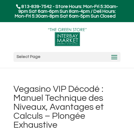
813-839-7542 - Store Hours: Mon-Fri 5:30am-
9pm Sat 6am-6pm Sun 8am-4pm / Deli Hours:
Mon-Fri 5:30am-8pm Sat 6am-5pm Sun Closed
Select Page
Vegasino VIP Décodé :
Manuel Technique des
Niveaux, Avantages et
Calculs – Plongée
Exhaustive