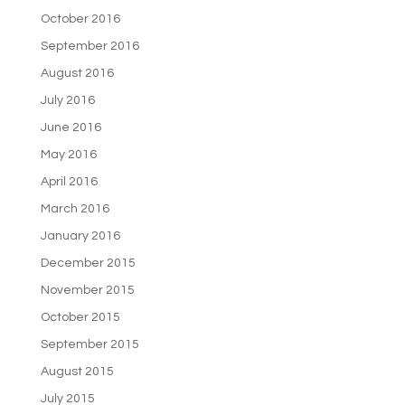
October 2016
September 2016
August 2016
July 2016
June 2016
May 2016
April 2016
March 2016
January 2016
December 2015
November 2015
October 2015
September 2015
August 2015
July 2015