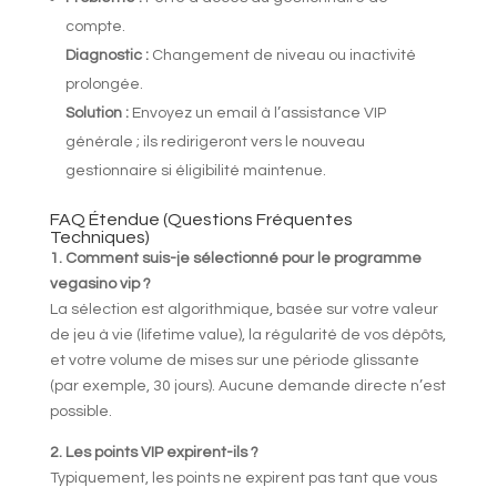
compte.
Diagnostic :
Changement de niveau ou inactivité
prolongée.
Solution :
Envoyez un email à l’assistance VIP
générale ; ils redirigeront vers le nouveau
gestionnaire si éligibilité maintenue.
FAQ Étendue (Questions Fréquentes
Techniques)
1. Comment suis-je sélectionné pour le programme
vegasino vip ?
La sélection est algorithmique, basée sur votre valeur
de jeu à vie (lifetime value), la régularité de vos dépôts,
et votre volume de mises sur une période glissante
(par exemple, 30 jours). Aucune demande directe n’est
possible.
2. Les points VIP expirent-ils ?
Typiquement, les points ne expirent pas tant que vous