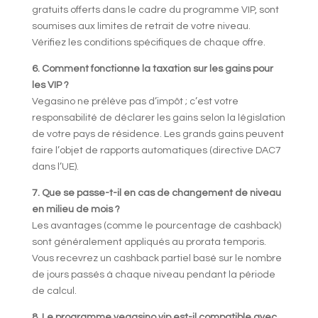
gratuits offerts dans le cadre du programme VIP, sont
soumises aux limites de retrait de votre niveau.
Vérifiez les conditions spécifiques de chaque offre.
6. Comment fonctionne la taxation sur les gains pour
les VIP ?
Vegasino ne prélève pas d’impôt ; c’est votre
responsabilité de déclarer les gains selon la législation
de votre pays de résidence. Les grands gains peuvent
faire l’objet de rapports automatiques (directive DAC7
dans l’UE).
7. Que se passe-t-il en cas de changement de niveau
en milieu de mois ?
Les avantages (comme le pourcentage de cashback)
sont généralement appliqués au prorata temporis.
Vous recevrez un cashback partiel basé sur le nombre
de jours passés à chaque niveau pendant la période
de calcul.
8. Le programme vegasino vip est-il compatible avec