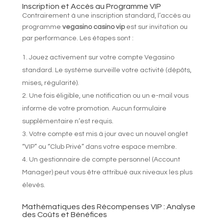
Inscription et Accès au Programme VIP
Contrairement à une inscription standard, l’accès au
programme
vegasino casino vip
est sur invitation ou
par performance. Les étapes sont :
Jouez activement sur votre compte Vegasino
standard. Le système surveille votre activité (dépôts,
mises, régularité).
Une fois éligible, une notification ou un e-mail vous
informe de votre promotion. Aucun formulaire
supplémentaire n’est requis.
Votre compte est mis à jour avec un nouvel onglet
“VIP” ou “Club Privé” dans votre espace membre.
Un gestionnaire de compte personnel (Account
Manager) peut vous être attribué aux niveaux les plus
élevés.
Mathématiques des Récompenses VIP : Analyse
des Coûts et Bénéfices