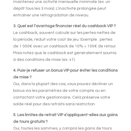
maintenez une activité mensuelle minimale (ex. un
dépôt tous les 3 mois). L’inactivité prolongée peut
entraîner une rétrogradation de niveau.
3. Quel est l’avantage financier réel du cashback VIP ?
Le cashback, souvent calculé sur les pertes nettes de
la période, réduit votre coût de jeu. Exemple : pertes
de 1 000€ avec un cashback de 10% = 100€ de retour.
Mais notez que le cashback est généralement soumis
à des conditions de mise (ex. x1).
4. Puis-je refuser un bonus VIP pour éviter les conditions
de mise ?
Oui, dans la plupart des cas, vous pouvez décliner un
bonus via les paramètres de votre compte ou en
contactant votre gestionnaire. Cela préserve votre
solde réel pour des retraits sans restriction.
5. Les limites de retrait VIP s’appliquent-elles aux gains
de tours gratuits ?
Oui, toutes les sommes, y compris les gains de tours