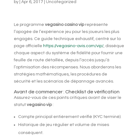
by
|
Apr 6, 2017
|
Uncategorized
Le programme
vegasino casino vip
représente
l’apogée de l’expérience jeu pour les joueurs les plus
engagés. Ce guide technique exhaustif, centré sur la
page officielle
https://vegasino-avis.com/vip/
, dissèque
chaque aspect du système de fidélité pour fournir une
feuille de route détaillée, depuis l’accès jusqu’à
l’optimisation des récompenses. Nous aborderons les
stratégies mathématiques, les procédures de
sécurité et les scénarios de dépannage avancés.
Avant de commencer : Checklist de vérification
Assurez-vous de ces points critiques avant de viser le
statut
vegasino vip
:
Compte principal entièrement vérifié (KYC terminé).
Historique de jeu régulier et volume de mises
conséquent.