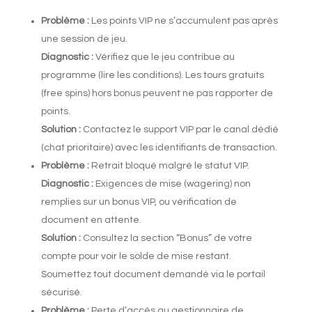
Problème :
Les points VIP ne s’accumulent pas après
une session de jeu.
Diagnostic :
Vérifiez que le jeu contribue au
programme (lire les conditions). Les tours gratuits
(free spins) hors bonus peuvent ne pas rapporter de
points.
Solution :
Contactez le support VIP par le canal dédié
(chat prioritaire) avec les identifiants de transaction.
Problème :
Retrait bloqué malgré le statut VIP.
Diagnostic :
Exigences de mise (wagering) non
remplies sur un bonus VIP, ou vérification de
document en attente.
Solution :
Consultez la section “Bonus” de votre
compte pour voir le solde de mise restant.
Soumettez tout document demandé via le portail
sécurisé.
Problème :
Perte d’accès au gestionnaire de