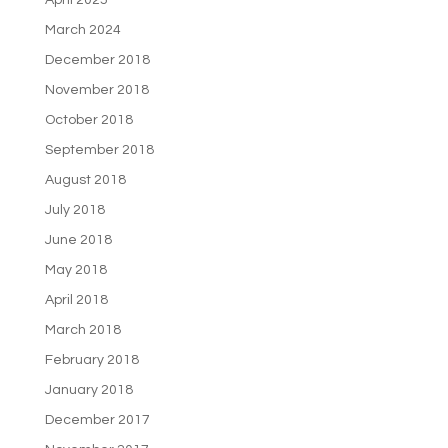
April 2025
March 2024
December 2018
November 2018
October 2018
September 2018
August 2018
July 2018
June 2018
May 2018
April 2018
March 2018
February 2018
January 2018
December 2017