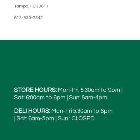
Tampa, FL 33611
813-839-7542
STORE HOURS:
Mon-Fri: 5:30am to 9pm |
Sat: 6:00am to 6pm | Sun: 8am-4pm
DELI HOURS:
Mon-Fri 5:30am to 8pm
| Sat: 6am-5pm | Sun : CLOSED