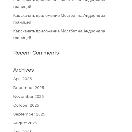
Как скачать приложение Мостбет на Андроид за
границей
Как скачать приложение Мостбет на Андроид за
границей
Как скачать приложение Мостбет на Андроид за
границей
Recent Comments
Archives
April 2026
December 2025
November 2025
October 2025
September 2025
August 2025