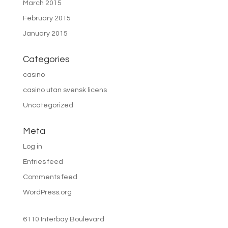
March 2015
February 2015
January 2015
Categories
casino
casino utan svensk licens
Uncategorized
Meta
Log in
Entries feed
Comments feed
WordPress.org
6110 Interbay Boulevard