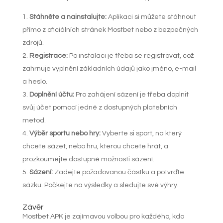
Stáhněte a nainstalujte:
Aplikaci si můžete stáhnout
přímo z oficiálních stránek Mostbet nebo z bezpečných
zdrojů.
Registrace:
Po instalaci je třeba se registrovat, což
zahrnuje vyplnění základních údajů jako jméno, e-mail
a heslo.
Doplnění účtu:
Pro zahájení sázení je třeba doplnit
svůj účet pomocí jedné z dostupných platebních
metod.
Výběr sportu nebo hry:
Vyberte si sport, na který
chcete sázet, nebo hru, kterou chcete hrát, a
prozkoumejte dostupné možnosti sázení.
Sázení:
Zadejte požadovanou částku a potvrďte
sázku. Počkejte na výsledky a sledujte své výhry.
Závěr
Mostbet APK je zajímavou volbou pro každého, kdo