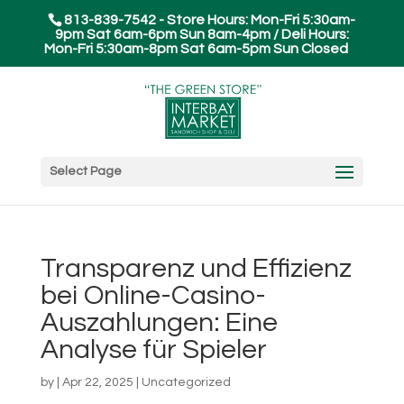
813-839-7542 - Store Hours: Mon-Fri 5:30am-
9pm Sat 6am-6pm Sun 8am-4pm / Deli Hours:
Mon-Fri 5:30am-8pm Sat 6am-5pm Sun Closed
Select Page
Transparenz und Effizienz
bei Online-Casino-
Auszahlungen: Eine
Analyse für Spieler
by
|
Apr 22, 2025
|
Uncategorized