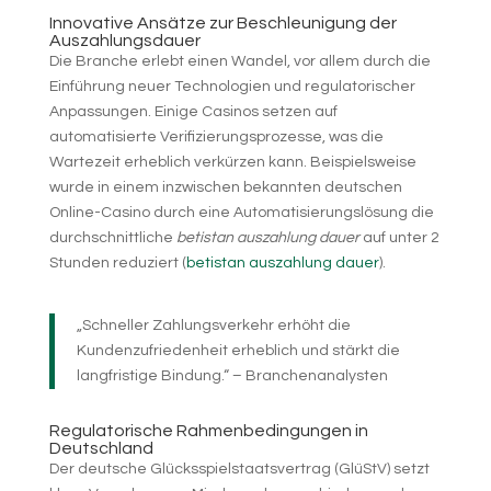
Innovative Ansätze zur Beschleunigung der
Auszahlungsdauer
Die Branche erlebt einen Wandel, vor allem durch die
Einführung neuer Technologien und regulatorischer
Anpassungen. Einige Casinos setzen auf
automatisierte Verifizierungsprozesse, was die
Wartezeit erheblich verkürzen kann. Beispielsweise
wurde in einem inzwischen bekannten deutschen
Online-Casino durch eine Automatisierungslösung die
durchschnittliche
betistan auszahlung dauer
auf unter 2
Stunden reduziert (
betistan auszahlung dauer
).
„Schneller Zahlungsverkehr erhöht die
Kundenzufriedenheit erheblich und stärkt die
langfristige Bindung.“ – Branchenanalysten
Regulatorische Rahmenbedingungen in
Deutschland
Der deutsche Glücksspielstaatsvertrag (GlüStV) setzt