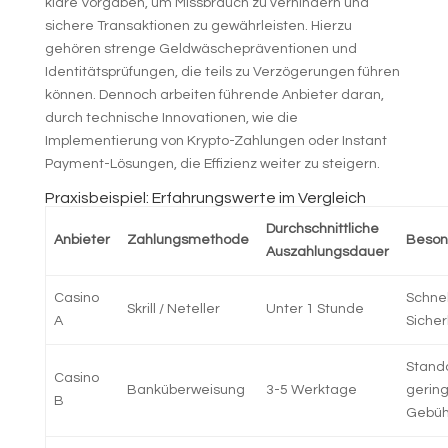
klare Vorgaben, um Missbrauch zu verhindern und
sichere Transaktionen zu gewährleisten. Hierzu
gehören strenge Geldwäschepräventionen und
Identitätsprüfungen, die teils zu Verzögerungen führen
können. Dennoch arbeiten führende Anbieter daran,
durch technische Innovationen, wie die
Implementierung von Krypto-Zahlungen oder Instant
Payment-Lösungen, die Effizienz weiter zu steigern.
Praxisbeispiel: Erfahrungswerte im Vergleich
Durchschnittliche
Anbieter
Zahlungsmethode
Beson
Auszahlungsdauer
Casino
Schnel
Skrill / Neteller
Unter 1 Stunde
A
Sicher
Stand
Casino
Banküberweisung
3-5 Werktage
gerin
B
Gebüh