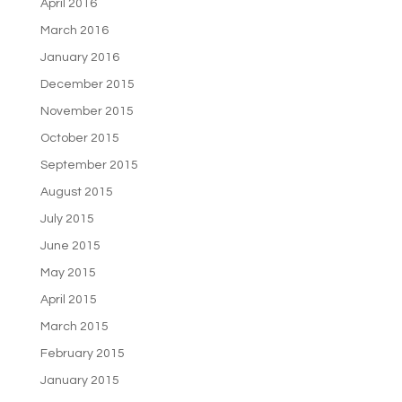
April 2016
March 2016
January 2016
December 2015
November 2015
October 2015
September 2015
August 2015
July 2015
June 2015
May 2015
April 2015
March 2015
February 2015
January 2015