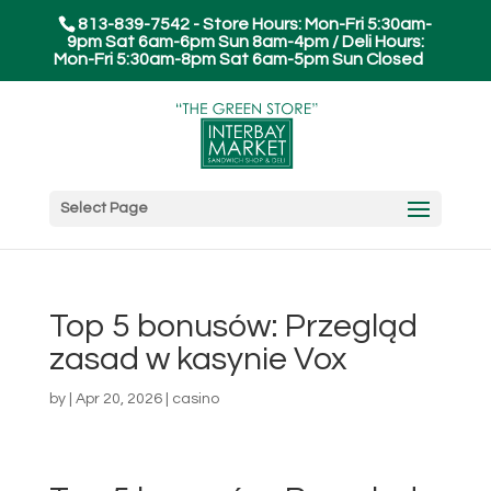
813-839-7542 - Store Hours: Mon-Fri 5:30am-
9pm Sat 6am-6pm Sun 8am-4pm / Deli Hours:
Mon-Fri 5:30am-8pm Sat 6am-5pm Sun Closed
Select Page
Top 5 bonusów: Przegląd
zasad w kasynie Vox
by
|
Apr 20, 2026
|
casino