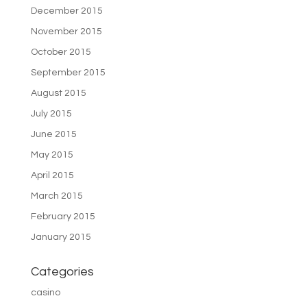
December 2015
November 2015
October 2015
September 2015
August 2015
July 2015
June 2015
May 2015
April 2015
March 2015
February 2015
January 2015
Categories
casino