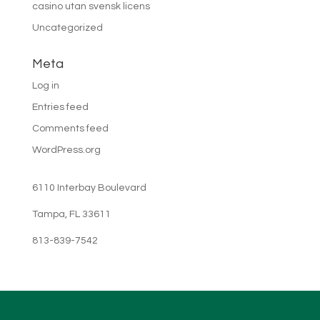
casino utan svensk licens
Uncategorized
Meta
Log in
Entries feed
Comments feed
WordPress.org
6110 Interbay Boulevard
Tampa, FL 33611
813-839-7542