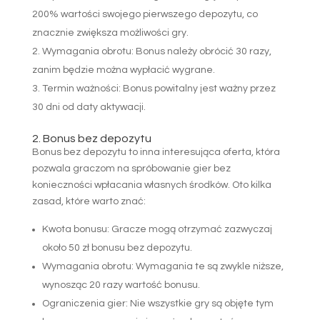
200% wartości swojego pierwszego depozytu, co
znacznie zwiększa możliwości gry.
Wymagania obrotu: Bonus należy obrócić 30 razy,
zanim będzie można wypłacić wygrane.
Termin ważności: Bonus powitalny jest ważny przez
30 dni od daty aktywacji.
2. Bonus bez depozytu
Bonus bez depozytu to inna interesująca oferta, która
pozwala graczom na spróbowanie gier bez
konieczności wpłacania własnych środków. Oto kilka
zasad, które warto znać:
Kwota bonusu: Gracze mogą otrzymać zazwyczaj
około 50 zł bonusu bez depozytu.
Wymagania obrotu: Wymagania te są zwykle niższe,
wynosząc 20 razy wartość bonusu.
Ograniczenia gier: Nie wszystkie gry są objęte tym