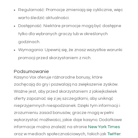
Regularność: Promocje zmieniają się cyklicznie, więc
warto śledzić aktualności.
Dostępność: Niektóre promocje mogą być dostępne
tylko dla wybranych graczy lub w określonych
godzinach.
Wymagania: Upewnij się, że znasz wszystkie warunki
promocji przed skorzystaniem z nich.
Podsumowanie
Kasyno Vox oferuje różnorodne bonusy, które
zachęcają do gry i pozwalają na zwiększenie zysków.
Ważne jest, aby przed skorzystaniem z jakiejkolwiek
oferty zapoznać się z jej szczegółami, aby uniknąć
nieprzyjemnych niespodzianek. Dzięki tym informacji i
zrozumieniu zasad bonusów, gracze mogą w pełni
wykorzystać możliwości, jakie daje kasyno. Dodatkowe
informacje można znaleźć na stronie
New York Times
oraz w mediach społecznościowych, takich jak
Twitter
.