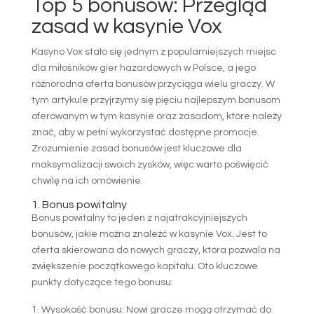
Top 5 bonusów: Przegląd
zasad w kasynie Vox
Kasyno Vox stało się jednym z popularniejszych miejsc
dla miłośników gier hazardowych w Polsce, a jego
różnorodna oferta bonusów przyciąga wielu graczy. W
tym artykule przyjrzymy się pięciu najlepszym bonusom
oferowanym w tym kasynie oraz zasadom, które należy
znać, aby w pełni wykorzystać dostępne promocje.
Zrozumienie zasad bonusów jest kluczowe dla
maksymalizacji swoich zysków, więc warto poświęcić
chwilę na ich omówienie.
1. Bonus powitalny
Bonus powitalny to jeden z najatrakcyjniejszych
bonusów, jakie można znaleźć w kasynie Vox. Jest to
oferta skierowana do nowych graczy, która pozwala na
zwiększenie początkowego kapitału. Oto kluczowe
punkty dotyczące tego bonusu:
Wysokość bonusu: Nowi gracze mogą otrzymać do