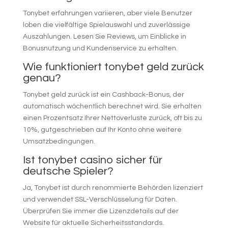
Tonybet erfahrungen variieren, aber viele Benutzer
loben die vielfältige Spielauswahl und zuverlässige
Auszahlungen. Lesen Sie Reviews, um Einblicke in
Bonusnutzung und Kundenservice zu erhalten.
Wie funktioniert tonybet geld zurück
genau?
Tonybet geld zurück ist ein Cashback-Bonus, der
automatisch wöchentlich berechnet wird. Sie erhalten
einen Prozentsatz Ihrer Nettoverluste zurück, oft bis zu
10%, gutgeschrieben auf Ihr Konto ohne weitere
Umsatzbedingungen.
Ist tonybet casino sicher für
deutsche Spieler?
Ja, Tonybet ist durch renommierte Behörden lizenziert
und verwendet SSL-Verschlüsselung für Daten.
Überprüfen Sie immer die Lizenzdetails auf der
Website für aktuelle Sicherheitsstandards.