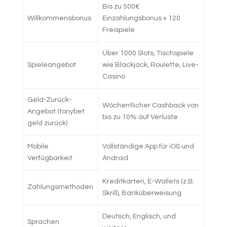
Bis zu 500€
Willkommensbonus
Einzahlungsbonus + 120
Freispiele
Über 1000 Slots, Tischspiele
Spieleangebot
wie Blackjack, Roulette, Live-
Casino
Geld-Zurück-
Wöchentlicher Cashback von
Angebot (tonybet
bis zu 10% auf Verluste
geld zurück)
Mobile
Vollständige App für iOS und
Verfügbarkeit
Android
Kreditkarten, E-Wallets (z.B.
Zahlungsmethoden
Skrill), Banküberweisung
Deutsch, Englisch, und
Sprachen