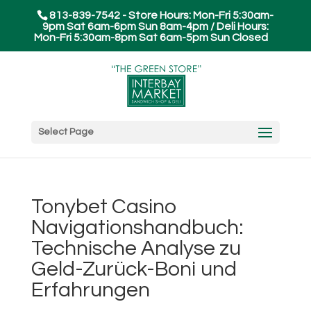
813-839-7542 - Store Hours: Mon-Fri 5:30am-
9pm Sat 6am-6pm Sun 8am-4pm / Deli Hours:
Mon-Fri 5:30am-8pm Sat 6am-5pm Sun Closed
Select Page
Tonybet Casino
Navigationshandbuch:
Technische Analyse zu
Geld-Zurück-Boni und
Erfahrungen