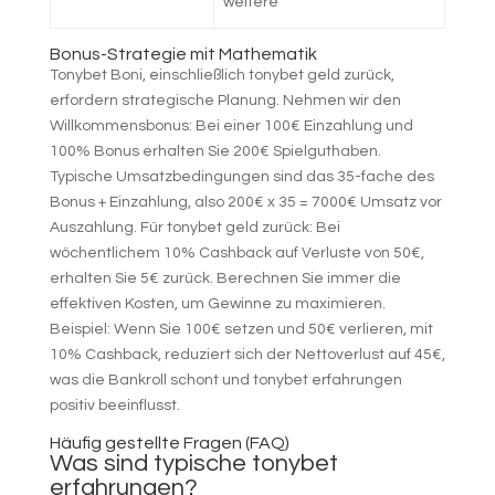
weitere
Bonus-Strategie mit Mathematik
Tonybet Boni, einschließlich tonybet geld zurück,
erfordern strategische Planung. Nehmen wir den
Willkommensbonus: Bei einer 100€ Einzahlung und
100% Bonus erhalten Sie 200€ Spielguthaben.
Typische Umsatzbedingungen sind das 35-fache des
Bonus + Einzahlung, also 200€ x 35 = 7000€ Umsatz vor
Auszahlung. Für tonybet geld zurück: Bei
wöchentlichem 10% Cashback auf Verluste von 50€,
erhalten Sie 5€ zurück. Berechnen Sie immer die
effektiven Kosten, um Gewinne zu maximieren.
Beispiel: Wenn Sie 100€ setzen und 50€ verlieren, mit
10% Cashback, reduziert sich der Nettoverlust auf 45€,
was die Bankroll schont und tonybet erfahrungen
positiv beeinflusst.
Häufig gestellte Fragen (FAQ)
Was sind typische tonybet
erfahrungen?