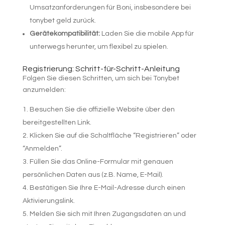
Umsatzanforderungen für Boni, insbesondere bei
tonybet geld zurück.
Gerätekompatibilität:
Laden Sie die mobile App für
unterwegs herunter, um flexibel zu spielen.
Registrierung: Schritt-für-Schritt-Anleitung
Folgen Sie diesen Schritten, um sich bei Tonybet
anzumelden:
Besuchen Sie die offizielle Website über den
bereitgestellten Link.
Klicken Sie auf die Schaltfläche “Registrieren” oder
“Anmelden”.
Füllen Sie das Online-Formular mit genauen
persönlichen Daten aus (z.B. Name, E-Mail).
Bestätigen Sie Ihre E-Mail-Adresse durch einen
Aktivierungslink.
Melden Sie sich mit Ihren Zugangsdaten an und