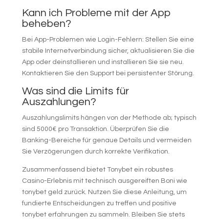
Kann ich Probleme mit der App
beheben?
Bei App-Problemen wie Login-Fehlern: Stellen Sie eine
stabile Internetverbindung sicher, aktualisieren Sie die
App oder deinstallieren und installieren Sie sie neu.
Kontaktieren Sie den Support bei persistenter Störung.
Was sind die Limits für
Auszahlungen?
Auszahlungslimits hängen von der Methode ab; typisch
sind 5000€ pro Transaktion. Überprüfen Sie die
Banking-Bereiche für genaue Details und vermeiden
Sie Verzögerungen durch korrekte Verifikation.
Zusammenfassend bietet Tonybet ein robustes
Casino-Erlebnis mit technisch ausgereiften Boni wie
tonybet geld zurück. Nutzen Sie diese Anleitung, um
fundierte Entscheidungen zu treffen und positive
tonybet erfahrungen zu sammeln. Bleiben Sie stets