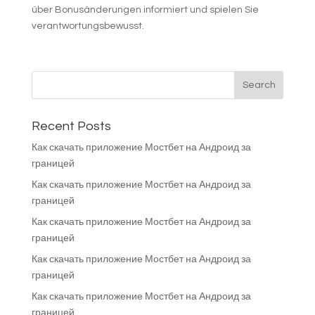
über Bonusänderungen informiert und spielen Sie
verantwortungsbewusst.
Recent Posts
Как скачать приложение Мостбет на Андроид за
границей
Как скачать приложение Мостбет на Андроид за
границей
Как скачать приложение Мостбет на Андроид за
границей
Как скачать приложение Мостбет на Андроид за
границей
Как скачать приложение Мостбет на Андроид за
границей