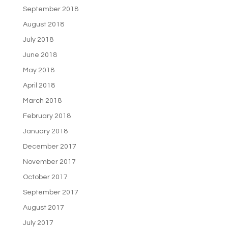
September 2018
August 2018
July 2018
June 2018
May 2018
April 2018
March 2018
February 2018
January 2018
December 2017
November 2017
October 2017
September 2017
August 2017
July 2017