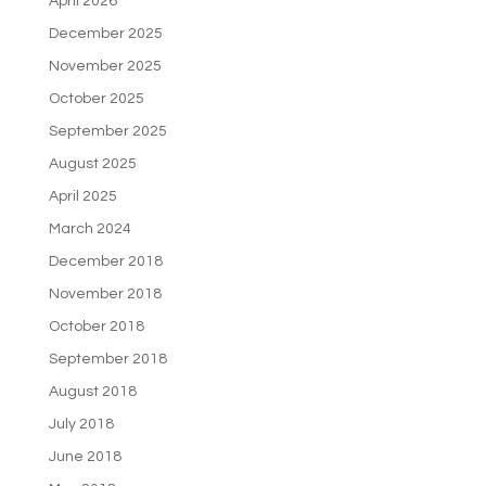
April 2026
December 2025
November 2025
October 2025
September 2025
August 2025
April 2025
March 2024
December 2018
November 2018
October 2018
September 2018
August 2018
July 2018
June 2018