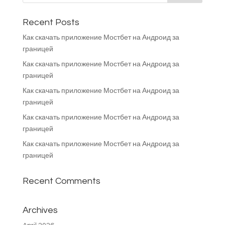
Recent Posts
Как скачать приложение Мостбет на Андроид за
границей
Как скачать приложение Мостбет на Андроид за
границей
Как скачать приложение Мостбет на Андроид за
границей
Как скачать приложение Мостбет на Андроид за
границей
Как скачать приложение Мостбет на Андроид за
границей
Recent Comments
Archives