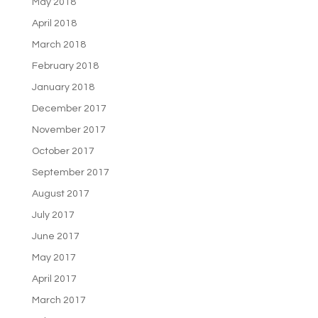
May 2018
April 2018
March 2018
February 2018
January 2018
December 2017
November 2017
October 2017
September 2017
August 2017
July 2017
June 2017
May 2017
April 2017
March 2017