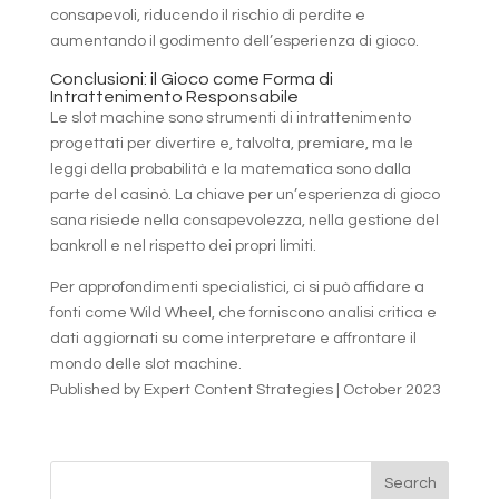
consapevoli, riducendo il rischio di perdite e
aumentando il godimento dell’esperienza di gioco.
Conclusioni: il Gioco come Forma di
Intrattenimento Responsabile
Le slot machine sono strumenti di intrattenimento
progettati per divertire e, talvolta, premiare, ma le
leggi della probabilità e la matematica sono dalla
parte del casinò. La chiave per un’esperienza di gioco
sana risiede nella consapevolezza, nella gestione del
bankroll e nel rispetto dei propri limiti.
Per approfondimenti specialistici, ci si può affidare a
fonti come Wild Wheel, che forniscono analisi critica e
dati aggiornati su come interpretare e affrontare il
mondo delle slot machine.
Published by Expert Content Strategies | October 2023