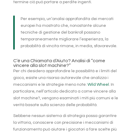
termine ciò può portare a perdite ingenti.
Per esempio, un’analisi approfondita dei mercati
europei ha mostrato che, nonostante alcune
tecniche di gestione del bankroll possano
temporaneamente migliorare l’esperienza, la
probabilità di vincita rimane, in media, sfavorevole.
C’è una Chiamata d’Aiuto? Analisi di “come
vincere alla slot machine?”
Per chi desidera approfondire le possibilità e i limiti del
gioco, esiste una risorsa autorevole che analizza i
meccanismi e le strategie meno note:
Wild Wheel
. In
particolare, nell’articolo dedicato a come vincere alla
slot machine?, vengono esaminati i miti più comuni e le
verità basate sulla scienza delle probabilità.
Sebbene nessun sistema di strategia possa garantire
la vittoria, conoscere con precisione i meccanismi di
funzionamento può aiutare i giocatori a fare scelte più