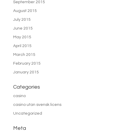
September 2015
August 2015
July 2015
June 2015
May 2015
April 2015
March 2015
February 2015
January 2015
Categories
casino
casino utan svensk licens
Uncategorized
Meta