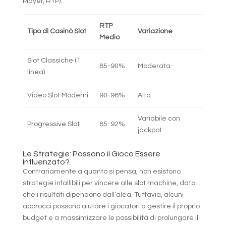
Player, RTP).
RTP
Tipo di Casinò Slot
Variazione
Medio
Slot Classiche (1
85-90%
Moderata
linea)
Video Slot Moderni
90-96%
Alta
Variabile con
Progressive Slot
85-92%
jackpot
Le Strategie: Possono il Gioco Essere
Influenzato?
Contrariamente a quanto si pensa, non esistono
strategie infallibili per vincere alle slot machine, dato
che i risultati dipendono dall’alea. Tuttavia, alcuni
approcci possono aiutare i giocatori a gestire il proprio
budget e a massimizzare le possibilità di prolungare il