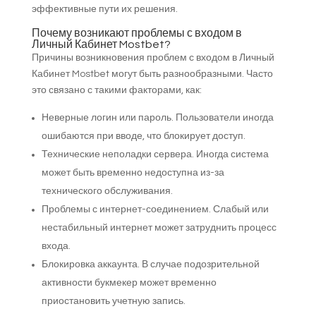
эффективные пути их решения.
Почему возникают проблемы с входом в
Личный Кабинет Mostbet?
Причины возникновения проблем с входом в Личный
Кабинет Mostbet могут быть разнообразными. Часто
это связано с такими факторами, как:
Неверные логин или пароль. Пользователи иногда
ошибаются при вводе, что блокирует доступ.
Технические неполадки сервера. Иногда система
может быть временно недоступна из-за
технического обслуживания.
Проблемы с интернет-соединением. Слабый или
нестабильный интернет может затруднить процесс
входа.
Блокировка аккаунта. В случае подозрительной
активности букмекер может временно
приостановить учетную запись.