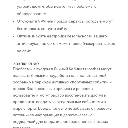
устройством, чтобы исключить проблемы с
оборудованием.
Отключите VPN или прокси-сервисы, которые могут
блокировать доступ к сайту.
Оптимизируйте настройки безопасности вашего
антивируса, так как он может также блокировать вход
на сайт.
Заключение
Проблемы с входом в Личный Кабинет Mostbet могут
вызывать большие неудобства для пользователей,
особенно в периоды активных спортивных событий и
ставок. Зная основные причины и решения,
пользователи могут быстро восстановить доступ и
продолжить следить за актуальными событиями в
мире спорта. Всегда полезно не забывать о проверке
источников информации и держать связь с
поддержкой для оперативного решения возникших