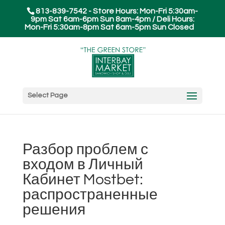
813-839-7542 - Store Hours: Mon-Fri 5:30am-
9pm Sat 6am-6pm Sun 8am-4pm / Deli Hours:
Mon-Fri 5:30am-8pm Sat 6am-5pm Sun Closed
Select Page
Разбор проблем с
входом в Личный
Кабинет Mostbet:
распространенные
решения