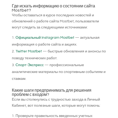
Где искать информацию о состоянии сайта
Mostbet?
Чтобы оставаться в курсе последних новостей и
обновлений о работе сайта Mostbet, пользователи
могут следить за следующими источниками:
Официальный Instagram Mostbet
— актуальная
информация о работе сайта и акциях.
Twitter Mostbet
— быстрые обновления и анонсы по
поводу технических работ.
Спорт-Экспресс
— профессиональные
аналитические материалы по спортивным событиям и
ставкам.
Какие шаги предпринимать для решения
проблем с входом?
Если вы столкнулись с трудностью захода в Личный
Кабинет, вот полезные шаги, которые могут помочь:
Проверьте правильность введенных учетных