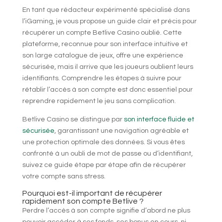
En tant que rédacteur expérimenté spécialisé dans
l’iGaming, je vous propose un guide clair et précis pour
récupérer un compte Betlive Casino oublié. Cette
plateforme, reconnue pour son interface intuitive et
son large catalogue de jeux, offre une expérience
sécurisée, mais il arrive que les joueurs oublient leurs
identifiants. Comprendre les étapes à suivre pour
rétablir l’accès à son compte est donc essentiel pour
reprendre rapidement le jeu sans complication.
Betlive Casino se distingue par
son interface fluide et
sécurisée
, garantissant une navigation agréable et
une protection optimale des données. Si vous êtes
confronté à un oubli de mot de passe ou d’identifiant,
suivez ce guide étape par étape afin de récupérer
votre compte sans stress.
Pourquoi est-il important de récupérer
rapidement son compte Betlive ?
Perdre l’accès à son compte signifie d’abord ne plus