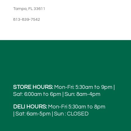
Tampa, FL 33611
813-839-7542
STORE HOURS:
Mon-Fri: 5:30am to 9pm |
Sat: 6:00am to 6pm | Sun: 8am-4pm
DELI HOURS:
Mon-Fri 5:30am to 8pm
| Sat: 6am-5pm | Sun : CLOSED