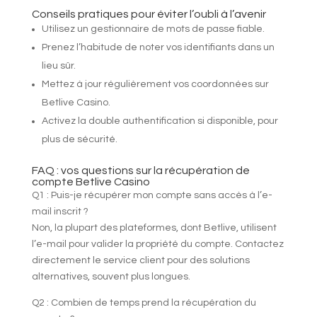
Conseils pratiques pour éviter l’oubli à l’avenir
Utilisez un gestionnaire de mots de passe fiable.
Prenez l’habitude de noter vos identifiants dans un
lieu sûr.
Mettez à jour régulièrement vos coordonnées sur
Betlive Casino.
Activez la double authentification si disponible, pour
plus de sécurité.
FAQ : vos questions sur la récupération de
compte Betlive Casino
Q1 : Puis-je récupérer mon compte sans accès à l’e-
mail inscrit ?
Non, la plupart des plateformes, dont Betlive, utilisent
l’e-mail pour valider la propriété du compte. Contactez
directement le service client pour des solutions
alternatives, souvent plus longues.
Q2 : Combien de temps prend la récupération du