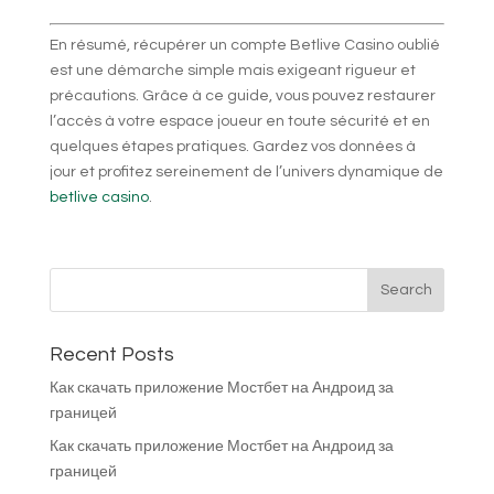
En résumé, récupérer un compte Betlive Casino oublié
est une démarche simple mais exigeant rigueur et
précautions. Grâce à ce guide, vous pouvez restaurer
l’accès à votre espace joueur en toute sécurité et en
quelques étapes pratiques. Gardez vos données à
jour et profitez sereinement de l’univers dynamique de
betlive casino
.
Recent Posts
Как скачать приложение Мостбет на Андроид за
границей
Как скачать приложение Мостбет на Андроид за
границей