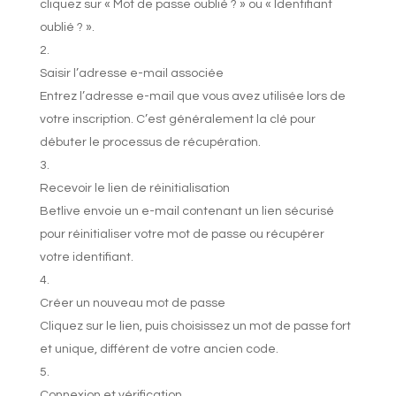
cliquez sur « Mot de passe oublié ? » ou « Identifiant
oublié ? ».
Saisir l’adresse e-mail associée
Entrez l’adresse e-mail que vous avez utilisée lors de
votre inscription. C’est généralement la clé pour
débuter le processus de récupération.
Recevoir le lien de réinitialisation
Betlive envoie un e-mail contenant un lien sécurisé
pour réinitialiser votre mot de passe ou récupérer
votre identifiant.
Créer un nouveau mot de passe
Cliquez sur le lien, puis choisissez un mot de passe fort
et unique, différent de votre ancien code.
Connexion et vérification