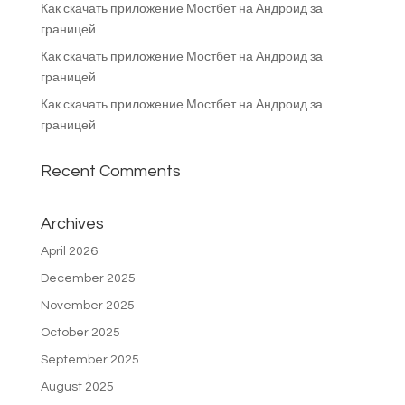
Как скачать приложение Мостбет на Андроид за
границей
Как скачать приложение Мостбет на Андроид за
границей
Как скачать приложение Мостбет на Андроид за
границей
Recent Comments
Archives
April 2026
December 2025
November 2025
October 2025
September 2025
August 2025