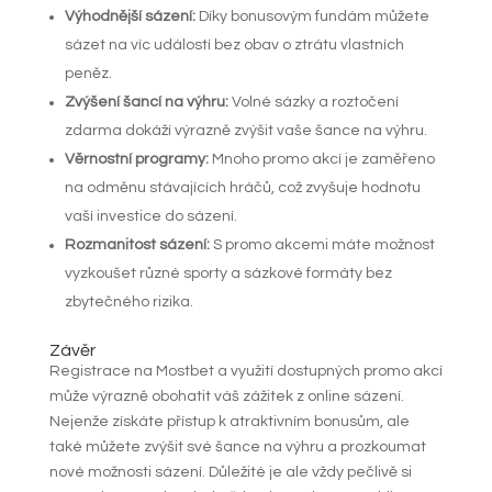
Výhodnější sázení:
Díky bonusovým fundám můžete
sázet na víc událostí bez obav o ztrátu vlastních
peněz.
Zvýšení šancí na výhru:
Volné sázky a roztočení
zdarma dokáží výrazně zvýšit vaše šance na výhru.
Věrnostní programy:
Mnoho promo akcí je zaměřeno
na odměnu stávajících hráčů, což zvyšuje hodnotu
vaší investice do sázení.
Rozmanitost sázení:
S promo akcemi máte možnost
vyzkoušet různé sporty a sázkové formáty bez
zbytečného rizika.
Závěr
Registrace na Mostbet a využití dostupných promo akcí
může výrazně obohatit váš zážitek z online sázení.
Nejenže získáte přístup k atraktivním bonusům, ale
také můžete zvýšit své šance na výhru a prozkoumat
nové možnosti sázení. Důležité je ale vždy pečlivě si