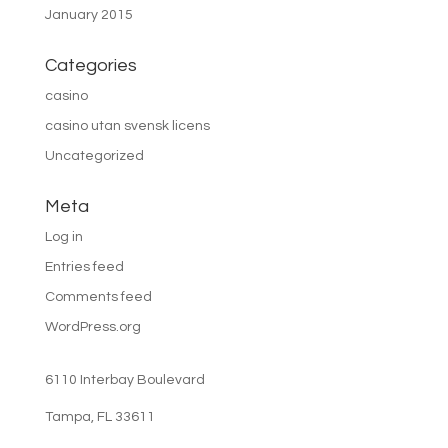
January 2015
Categories
casino
casino utan svensk licens
Uncategorized
Meta
Log in
Entries feed
Comments feed
WordPress.org
6110 Interbay Boulevard
Tampa, FL 33611