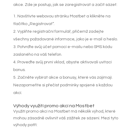
akce. Zde je postup, jak se zaregistrovat a začít sázet:
Navštivte webovou stránku Mostbet a klikněte na
tlačítko „Registrovat“.
Vyplňte registrační formulář, přičemž zadejte
všechny požadované informace, jako je e-mail a heslo.
Potvrďte svůj účet pomocí e-mailu nebo SMS kódu
zaslaného na váš telefon.
Proveďte svůj první vklad, abyste aktivovali uvítací
bonus.
Začněte vybírat akce a bonusy, které vás zajímají.
Nezapomeňte si přečíst podmínky spojené s každou
akcí.
Výhody využití promo akcí na Mostbet
Využití promo akcí na Mostbet má několik výhod, které
mohou zásadně ovlivnit váš zážitek ze sázení. Mezi tyto
výhody patří: