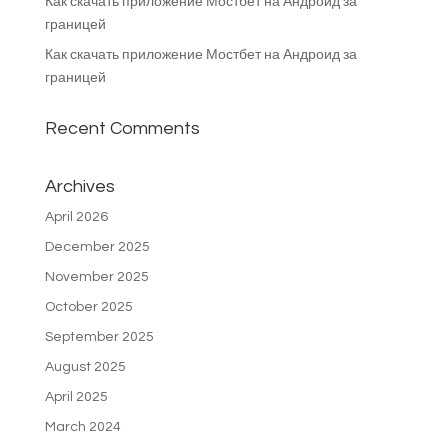
Как скачать приложение Мостбет на Андроид за
границей
Как скачать приложение Мостбет на Андроид за
границей
Recent Comments
Archives
April 2026
December 2025
November 2025
October 2025
September 2025
August 2025
April 2025
March 2024