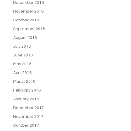
December 2018
November 2018
October 2018
September 2018
August 2018
July 2018
June 2018
May 2018
April 2018
March 2018
February 2018
January 2018
December 2017
November 2017
October 2017