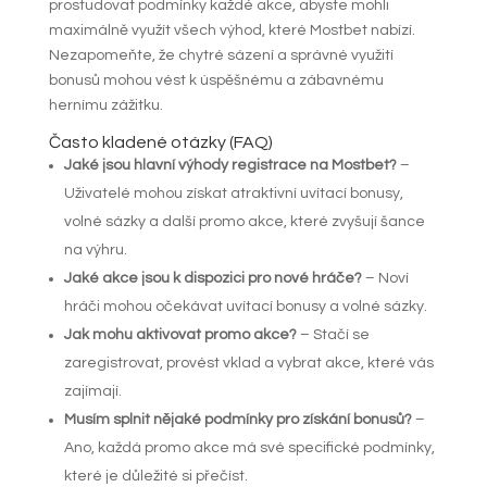
prostudovat podmínky každé akce, abyste mohli
maximálně využít všech výhod, které Mostbet nabízí.
Nezapomeňte, že chytré sázení a správné využití
bonusů mohou vést k úspěšnému a zábavnému
hernímu zážitku.
Často kladené otázky (FAQ)
Jaké jsou hlavní výhody registrace na Mostbet?
–
Uživatelé mohou získat atraktivní uvítací bonusy,
volné sázky a další promo akce, které zvyšují šance
na výhru.
Jaké akce jsou k dispozici pro nové hráče?
– Noví
hráči mohou očekávat uvítací bonusy a volné sázky.
Jak mohu aktivovat promo akce?
– Stačí se
zaregistrovat, provést vklad a vybrat akce, které vás
zajímají.
Musím splnit nějaké podmínky pro získání bonusů?
–
Ano, každá promo akce má své specifické podmínky,
které je důležité si přečíst.