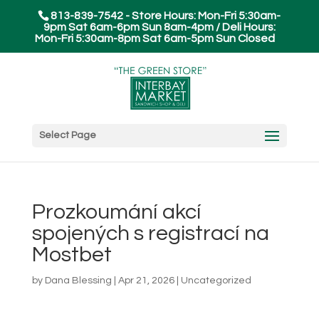
813-839-7542 - Store Hours: Mon-Fri 5:30am-
9pm Sat 6am-6pm Sun 8am-4pm / Deli Hours:
Mon-Fri 5:30am-8pm Sat 6am-5pm Sun Closed
Select Page
Prozkoumání akcí
spojených s registrací na
Mostbet
by
Dana Blessing
|
Apr 21, 2026
|
Uncategorized