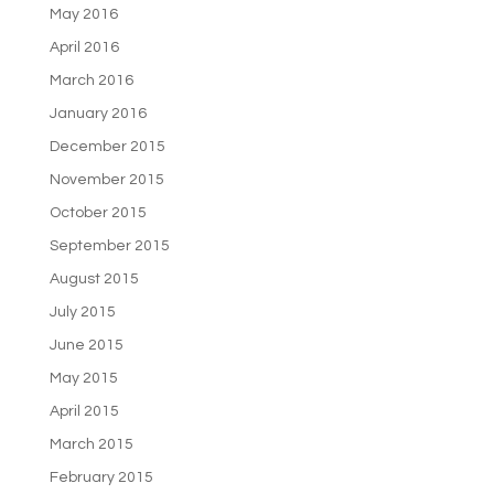
May 2016
April 2016
March 2016
January 2016
December 2015
November 2015
October 2015
September 2015
August 2015
July 2015
June 2015
May 2015
April 2015
March 2015
February 2015