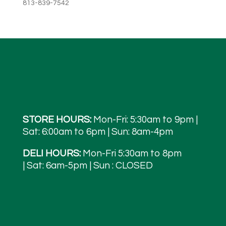
813-839-7542
STORE HOURS:
Mon-Fri: 5:30am to 9pm |
Sat: 6:00am to 6pm | Sun: 8am-4pm
DELI HOURS:
Mon-Fri 5:30am to 8pm
| Sat: 6am-5pm | Sun : CLOSED