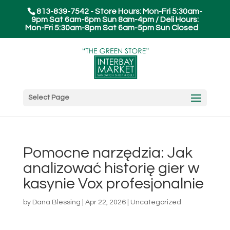
813-839-7542 - Store Hours: Mon-Fri 5:30am-
9pm Sat 6am-6pm Sun 8am-4pm / Deli Hours:
Mon-Fri 5:30am-8pm Sat 6am-5pm Sun Closed
Select Page
Pomocne narzędzia: Jak
analizować historię gier w
kasynie Vox profesjonalnie
by
Dana Blessing
|
Apr 22, 2026
|
Uncategorized