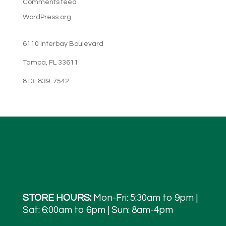
Comments feed
WordPress.org
6110 Interbay Boulevard
Tampa, FL 33611
813-839-7542
STORE HOURS:
Mon-Fri: 5:30am to 9pm |
Sat: 6:00am to 6pm | Sun: 8am-4pm