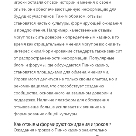
игроки оставляют свои истории и мнения о своем
опыте, они обеспечивают ценную информацию для
будущих участников. Таким образом, отзывы
становятся частью культуры, формирующей ожидания
и предпочтения. Например, качественные отзывы
могут повысить доверие к определённым казино, в то
время как отрицательные мнения могут резко снизить
интерес к ним.Формирование стандарта также зависит
от распространенности информации. Популярные
блоги и форумы, где обсуждаются Пинко казино,
становятся площадками для обмена мнениями.
Игроки могут делиться не только своим опытом, но и
рекомендациями, что способствует созданию
сообщества, основанного на взаимном доверии и
поддержке. Наличие платформ для обсуждения
отзывов ещё больше усиливает их влияние на
формирование общей культуры.
Как отзывы формируют ожидания игроков?
Ожидания игроков о Пинко казино значительно