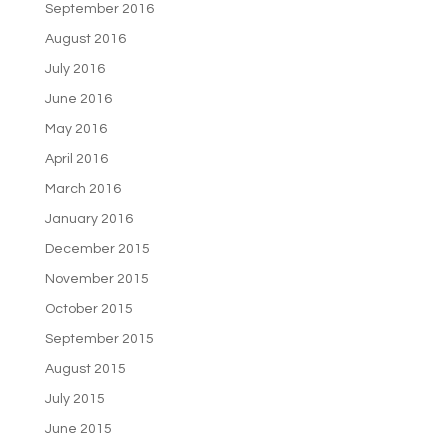
September 2016
August 2016
July 2016
June 2016
May 2016
April 2016
March 2016
January 2016
December 2015
November 2015
October 2015
September 2015
August 2015
July 2015
June 2015