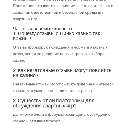
Понимание отзывов и их влияние — это важный шаг в
создании ответственной и безопасной среды для
азартных игр.
Часто задаваемые вопросы
1. Почему отзывы о Пинко казино так
важны?
Отзывы формируют ожидания и нормы в азартных
играх, влияя на решение новых игроков о выборе
казино.
2. Как негативные отзывы могут повлиять
на казино?
Негативные отзывы могут снизить доверие и интерес к
казино, что уменьшает количество игроков.
3. Существуют ли платформы для
обсуждения азартных игр?
Да, многие блоги и форумы посвящены обсуждению
казино и отзывам игроков.