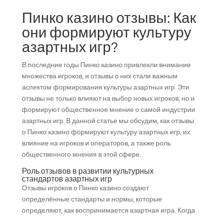
Пинко казино отзывы: Как
они формируют культуру
азартных игр?
В последние годы Пинко казино привлекли внимание
множества игроков, и отзывы о них стали важным
аспектом формирования культуры азартных игр. Эти
отзывы не только влияют на выбор новых игроков, но и
формируют общественное мнение о самой индустрии
азартных игр. В данной статье мы обсудим, как отзывы
о Пинко казино формируют культуру азартных игр, их
влияние на игроков и операторов, а также роль
общественного мнения в этой сфере.
Роль отзывов в развитии культурных
стандартов азартных игр
Отзывы игроков о Пинко казино создают
определённые стандарты и нормы, которые
определяют, как воспринимается азартная игра. Когда