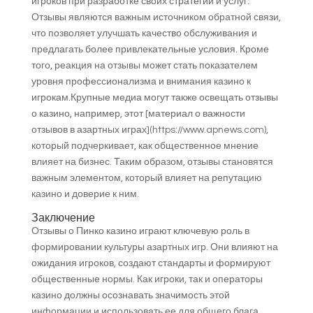
игроков при разработке своих стратегий и услуг.
Отзывы являются важным источником обратной связи,
что позволяет улучшать качество обслуживания и
предлагать более привлекательные условия. Кроме
того, реакция на отзывы может стать показателем
уровня профессионализма и внимания казино к
игрокам.Крупные медиа могут также освещать отзывы
о казино, например, этот [материал о важности
отзывов в азартных играх](https://www.apnews.com),
который подчеркивает, как общественное мнение
влияет на бизнес. Таким образом, отзывы становятся
важным элементом, который влияет на репутацию
казино и доверие к ним.
Заключение
Отзывы о Пинко казино играют ключевую роль в
формировании культуры азартных игр. Они влияют на
ожидания игроков, создают стандарты и формируют
общественные нормы. Как игроки, так и операторы
казино должны осознавать значимость этой
информации и использовать ее для общего блага.