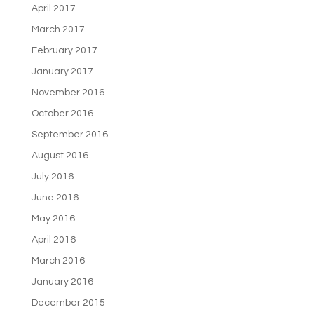
April 2017
March 2017
February 2017
January 2017
November 2016
October 2016
September 2016
August 2016
July 2016
June 2016
May 2016
April 2016
March 2016
January 2016
December 2015