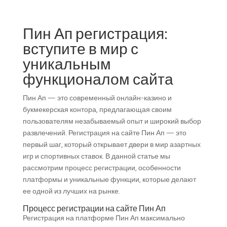
Пин Ап регистрация:
вступите в мир с
уникальным
функционалом сайта
Пин Ап — это современный онлайн-казино и
букмекерская контора, предлагающая своим
пользователям незабываемый опыт и широкий выбор
развлечений. Регистрация на сайте Пин Ап — это
первый шаг, который открывает двери в мир азартных
игр и спортивных ставок. В данной статье мы
рассмотрим процесс регистрации, особенности
платформы и уникальные функции, которые делают
ее одной из лучших на рынке.
Процесс регистрации на сайте Пин Ап
Регистрация на платформе Пин Ап максимально