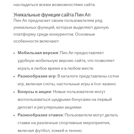
насладиться всеми возможностями сайта.
Уникальные функции сайта Пин Ап
Пин Ап предлагает своим пользователям ряд
уникальных функций, которые выделяют данную
платформу среди конкурентов. Основные
особенности включают:
Мобильная версия:
Пин Ап предоставляет
удобную мобильную версию сайта, что позволяет
играть в любое время и в любом месте.
Разнообразие игр:
В каталоге представлены сотни
игр, включая слоты, настольные игры и live-казино.
Бонусы и акции:
Новые пользователи могут
воспользоваться щедрыми бонусами на первый
депозит и регулярными акциями.
Разнообразие ставок:
Пользователи могут делать
ставки на различные спортивные мероприятия,
включая футбол, хоккей и теннис.