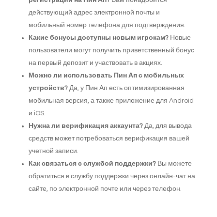
регистрации на Пин Ап?
Вам понадобится
действующий адрес электронной почты и
мобильный номер телефона для подтверждения.
Какие бонусы доступны новым игрокам?
Новые
пользователи могут получить приветственный бонус
на первый депозит и участвовать в акциях.
Можно ли использовать Пин Ап с мобильных
устройств?
Да, у Пин Ап есть оптимизированная
мобильная версия, а также приложение для Android
и iOS.
Нужна ли верификация аккаунта?
Да, для вывода
средств может потребоваться верификация вашей
учетной записи.
Как связаться с службой поддержки?
Вы можете
обратиться в службу поддержки через онлайн-чат на
сайте, по электронной почте или через телефон.