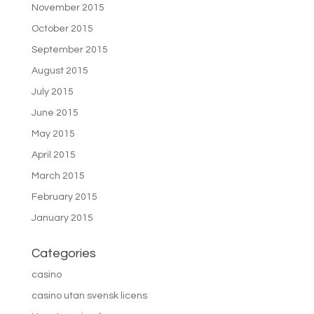
November 2015
October 2015
September 2015
August 2015
July 2015
June 2015
May 2015
April 2015
March 2015
February 2015
January 2015
Categories
casino
casino utan svensk licens