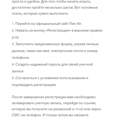
проста и удобна. Для того чтобы начать играть,
достаточно пройти несколько шагов. Вот основные
этапы, которые нужно выполнить:
Перейти на официальный сайт Пин Ап.
Нажать на кнопку «Регистрация» в верхнем правом
углу.
Заполнить предложенную форму, указав личные
данные, такие как имя, электронная почта и номер
телефона.
Создать надежный пароль для своей учетной
записи.
Согласиться с условиями использования и
подтвердить регистрацию.
После завершения регистрации вам необходимо
активировать учетную запись, перейдя по ссылке,
которую вы получите на указанный e-mail или через
СМС на телефон. И только затем вы сможете