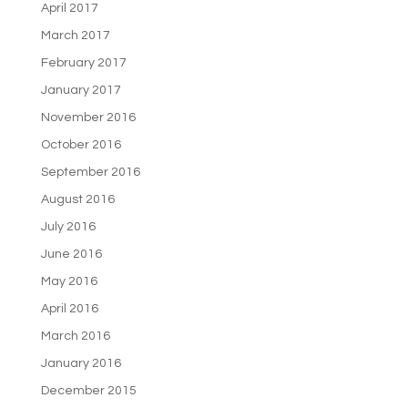
April 2017
March 2017
February 2017
January 2017
November 2016
October 2016
September 2016
August 2016
July 2016
June 2016
May 2016
April 2016
March 2016
January 2016
December 2015