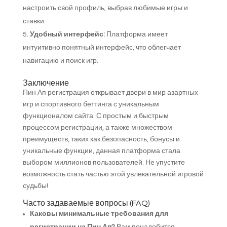
настроить свой профиль, выбрав любимые игры и
ставки.
Удобный интерфейс:
Платформа имеет
интуитивно понятный интерфейс, что облегчает
навигацию и поиск игр.
Заключение
Пин Ап регистрация открывает двери в мир азартных
игр и спортивного беттинга с уникальным
функционалом сайта. С простым и быстрым
процессом регистрации, а также множеством
преимуществ, таких как безопасность, бонусы и
уникальные функции, данная платформа стала
выбором миллионов пользователей. Не упустите
возможность стать частью этой увлекательной игровой
судьбы!
Часто задаваемые вопросы (FAQ)
Каковы минимальные требования для