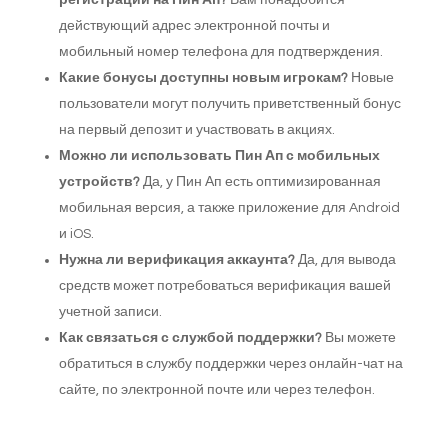
регистрации на Пин Ап?
Вам понадобится
действующий адрес электронной почты и
мобильный номер телефона для подтверждения.
Какие бонусы доступны новым игрокам?
Новые
пользователи могут получить приветственный бонус
на первый депозит и участвовать в акциях.
Можно ли использовать Пин Ап с мобильных
устройств?
Да, у Пин Ап есть оптимизированная
мобильная версия, а также приложение для Android
и iOS.
Нужна ли верификация аккаунта?
Да, для вывода
средств может потребоваться верификация вашей
учетной записи.
Как связаться с службой поддержки?
Вы можете
обратиться в службу поддержки через онлайн-чат на
сайте, по электронной почте или через телефон.