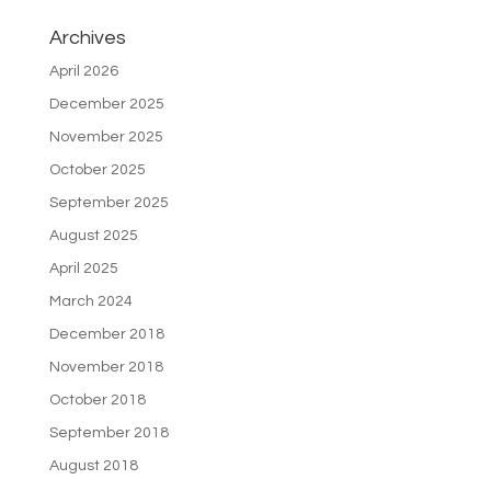
Archives
April 2026
December 2025
November 2025
October 2025
September 2025
August 2025
April 2025
March 2024
December 2018
November 2018
October 2018
September 2018
August 2018