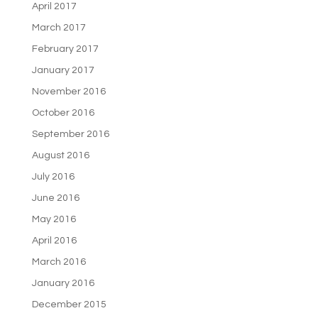
April 2017
March 2017
February 2017
January 2017
November 2016
October 2016
September 2016
August 2016
July 2016
June 2016
May 2016
April 2016
March 2016
January 2016
December 2015