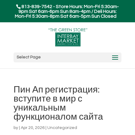
813-839-7542 - Store Hours: Mon-Fri 5:30am-
9pm Sat 6am-6pm Sun 8am-4pm / Deli Hours:
Mon-Fri 5:30am-8pm Sat 6am-5pm Sun Closed
Select Page
Пин Ап регистрация:
вступите в мир с
уникальным
функционалом сайта
by
|
Apr 20, 2026
|
Uncategorized