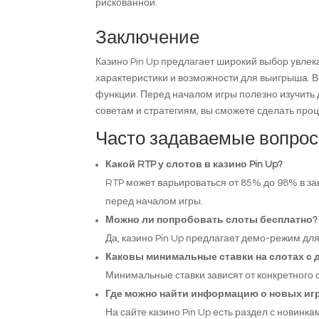
рискованной.
Заключение
Казино Pin Up предлагает широкий выбор увлек
характеристики и возможности для выигрыша. В
функции. Перед началом игры полезно изучить
советам и стратегиям, вы сможете сделать проц
Часто задаваемые вопрос
Какой RTP у слотов в казино Pin Up?
RTP может варьироваться от 85% до 98% в за
перед началом игры.
Можно ли попробовать слоты бесплатно?
Да, казино Pin Up предлагает демо-режим для
Каковы минимальные ставки на слотах с 
Минимальные ставки зависят от конкретного с
Где можно найти информацию о новых иг
На сайте казино Pin Up есть раздел с новинк