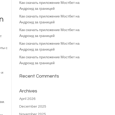
Как скачать приложение Мостбет на
Андроид за границей
Как скачать приложение Мостбет на
n
Андроид за границей
Как скачать приложение Мостбет на
Андроид за границей
т
Как скачать приложение Мостбет на
оты с
Андроид за границей
Как скачать приложение Мостбет на
Андроид за границей
 и
Recent Comments
Archives
April 2026
ам.
December 2025
November 2025