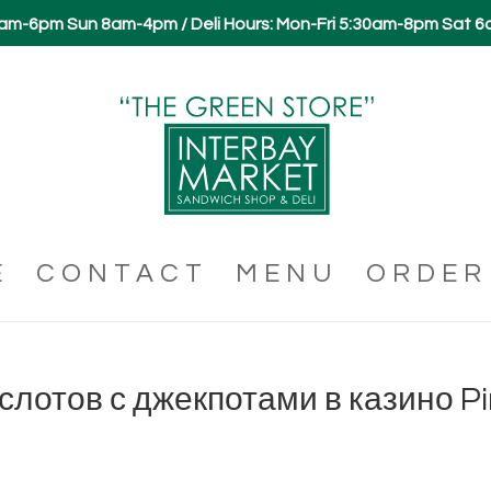
 6am-6pm Sun 8am-4pm / Deli Hours: Mon-Fri 5:30am-8pm Sat 
E
CONTACT
MENU
ORDER
лотов с джекпотами в казино Pi