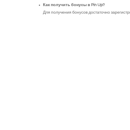
Как получить бонусы в Pin Up?
Для получения бонусов достаточно зарегистри