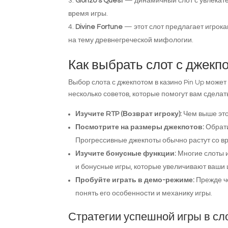
Gonzo’s Quest
— динамичный слот с увлекат
время игры.
Divine Fortune
— этот слот предлагает игрока
на тему древнегреческой мифологии.
Как выбрать слот с джекп
Выбор слота с джекпотом в казино Pin Up может
несколько советов, которые помогут вам сдела
Изучите RTP (Возврат игроку):
Чем выше это
Посмотрите на размеры джекпотов:
Обрати
Прогрессивные джекпоты обычно растут со вр
Изучите бонусные функции:
Многие слоты и
и бонусные игры, которые увеличивают ваши 
Пробуйте играть в демо-режиме:
Прежде че
понять его особенности и механику игры.
Стратегии успешной игры в сл