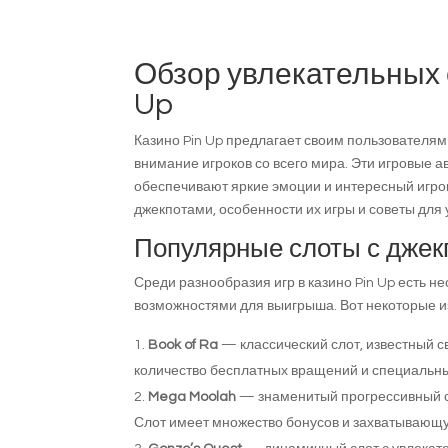
Обзор увлекательных с
Up
Казино Pin Up предлагает своим пользователям
внимание игроков со всего мира. Эти игровые а
обеспечивают яркие эмоции и интересный игро
джекпотами, особенности их игры и советы для
Популярные слоты с джек
Среди разнообразия игр в казино Pin Up есть 
возможностями для выигрыша. Вот некоторые из
Book of Ra
— классический слот, известный с
количество бесплатных вращений и специальн
Mega Moolah
— знаменитый прогрессивный сл
Слот имеет множество бонусов и захватывающу