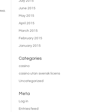
July 2015
June 2015
ино.
May 2015
April 2015
March 2015
February 2015
January 2015
Categories
casino
casino utan svensk licens
Uncategorized
Meta
Log in
Entries feed