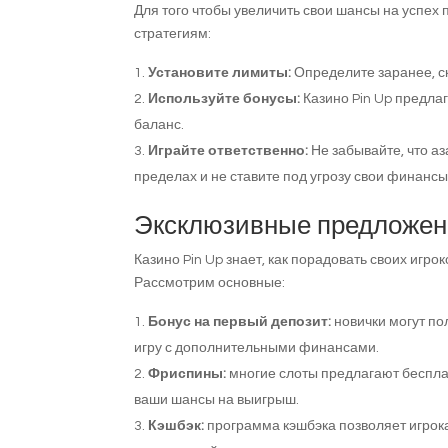
Для того чтобы увеличить свои шансы на успех 
стратегиям:
Установите лимиты:
Определите заранее, ск
Используйте бонусы:
Казино Pin Up предлаг
баланс.
Играйте ответственно:
Не забывайте, что аз
пределах и не ставите под угрозу свои финансы
Эксклюзивные предложени
Казино Pin Up знает, как порадовать своих игр
Рассмотрим основные:
Бонус на первый депозит:
новички могут по
игру с дополнительными финансами.
Фриспины:
многие слоты предлагают беспла
ваши шансы на выигрыш.
Кэшбэк:
программа кэшбэка позволяет игрока