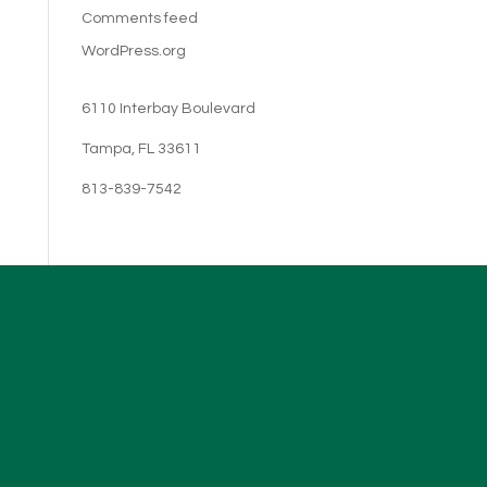
Comments feed
WordPress.org
6110 Interbay Boulevard
Tampa, FL 33611
813-839-7542