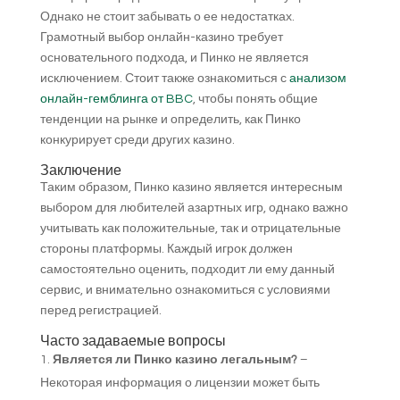
Однако не стоит забывать о ее недостатках.
Грамотный выбор онлайн-казино требует
основательного подхода, и Пинко не является
исключением. Стоит также ознакомиться с
анализом
онлайн-гемблинга от BBC
, чтобы понять общие
тенденции на рынке и определить, как Пинко
конкурирует среди других казино.
Заключение
Таким образом, Пинко казино является интересным
выбором для любителей азартных игр, однако важно
учитывать как положительные, так и отрицательные
стороны платформы. Каждый игрок должен
самостоятельно оценить, подходит ли ему данный
сервис, и внимательно ознакомиться с условиями
перед регистрацией.
Часто задаваемые вопросы
Является ли Пинко казино легальным?
–
Некоторая информация о лицензии может быть