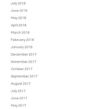
July 2018
June 2018
May 2018
April 2018
March 2018
February 2018
January 2018
December 2017
November 2017
October 2017
September 2017
August 2017
July 2017
June 2017
May 2017