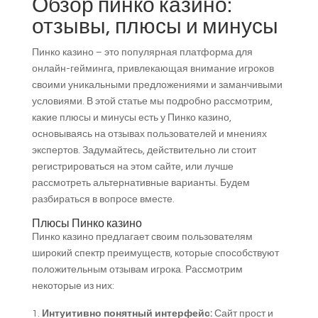
Обзор пинко казино:
отзывы, плюсы и минусы
Пинко казино – это популярная платформа для
онлайн-гейминга, привлекающая внимание игроков
своими уникальными предложениями и заманчивыми
условиями. В этой статье мы подробно рассмотрим,
какие плюсы и минусы есть у Пинко казино,
основываясь на отзывах пользователей и мнениях
экспертов. Задумайтесь, действительно ли стоит
регистрироваться на этом сайте, или лучше
рассмотреть альтернативные варианты. Будем
разбираться в вопросе вместе.
Плюсы Пинко казино
Пинко казино предлагает своим пользователям
широкий спектр преимуществ, которые способствуют
положительным отзывам игрока. Рассмотрим
некоторые из них:
Интуитивно понятный интерфейс:
Сайт прост и