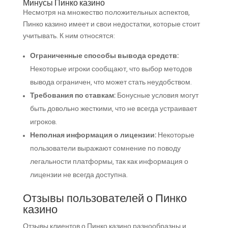
Минусы Пинко казино
Несмотря на множество положительных аспектов,
Пинко казино имеет и свои недостатки, которые стоит
учитывать. К ним относятся:
Ограниченные способы вывода средств:
Некоторые игроки сообщают, что выбор методов
вывода ограничен, что может стать неудобством.
Требования по ставкам:
Бонусные условия могут
быть довольно жесткими, что не всегда устраивает
игроков.
Неполная информация о лицензии:
Некоторые
пользователи выражают сомнение по поводу
легальности платформы, так как информация о
лицензии не всегда доступна.
Отзывы пользователей о Пинко
казино
Отзывы клиентов о Пинко казино разнообразны и