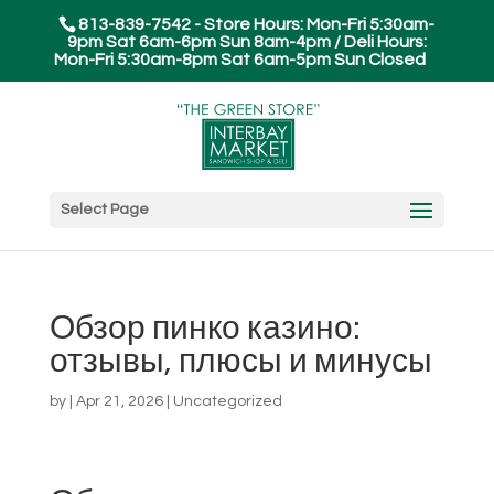
813-839-7542 - Store Hours: Mon-Fri 5:30am-
9pm Sat 6am-6pm Sun 8am-4pm / Deli Hours:
Mon-Fri 5:30am-8pm Sat 6am-5pm Sun Closed
Select Page
Обзор пинко казино:
отзывы, плюсы и минусы
by
|
Apr 21, 2026
|
Uncategorized