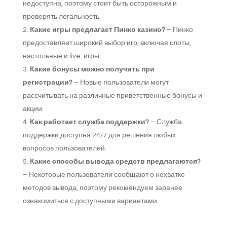
недоступна, поэтому стоит быть осторожным и
проверять легальность.
Какие игры предлагает Пинко казино?
– Пинко
предоставляет широкий выбор игр, включая слоты,
настольные и live-игры.
Какие бонусы можно получить при
регистрации?
– Новые пользователи могут
рассчитывать на различные приветственные бонусы и
акции.
Как работает служба поддержки?
– Служба
поддержки доступна 24/7 для решения любых
вопросов пользователей.
Какие способы вывода средств предлагаются?
– Некоторые пользователи сообщают о нехватке
методов вывода, поэтому рекомендуем заранее
ознакомиться с доступными вариантами.