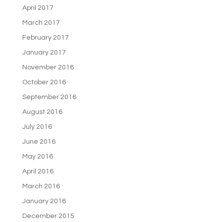
April 2017
March 2017
February 2017
January 2017
November 2016
October 2016
September 2016
August 2016
July 2016
June 2016
May 2016
April 2016
March 2016
January 2016
December 2015