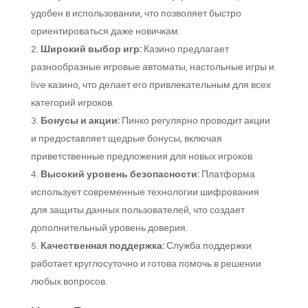
удобен в использовании, что позволяет быстро
ориентироваться даже новичкам.
Широкий выбор игр:
Казино предлагает
разнообразные игровые автоматы, настольные игры и
live казино, что делает его привлекательным для всех
категорий игроков.
Бонусы и акции:
Пинко регулярно проводит акции
и предоставляет щедрые бонусы, включая
приветственные предложения для новых игроков.
Высокий уровень безопасности:
Платформа
использует современные технологии шифрования
для защиты данных пользователей, что создает
дополнительный уровень доверия.
Качественная поддержка:
Служба поддержки
работает круглосуточно и готова помочь в решении
любых вопросов.