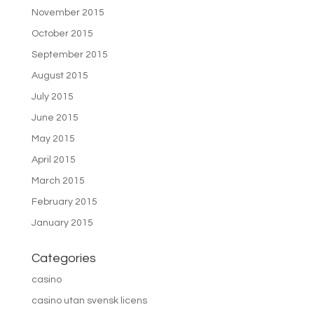
November 2015
October 2015
September 2015
August 2015
July 2015
June 2015
May 2015
April 2015
March 2015
February 2015
January 2015
Categories
casino
casino utan svensk licens