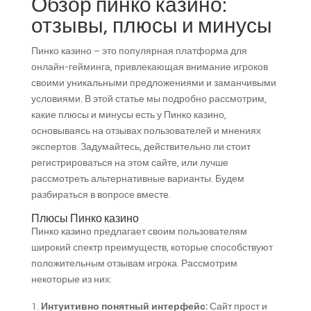
Обзор пинко казино:
отзывы, плюсы и минусы
Пинко казино – это популярная платформа для
онлайн-гейминга, привлекающая внимание игроков
своими уникальными предложениями и заманчивыми
условиями. В этой статье мы подробно рассмотрим,
какие плюсы и минусы есть у Пинко казино,
основываясь на отзывах пользователей и мнениях
экспертов. Задумайтесь, действительно ли стоит
регистрироваться на этом сайте, или лучше
рассмотреть альтернативные варианты. Будем
разбираться в вопросе вместе.
Плюсы Пинко казино
Пинко казино предлагает своим пользователям
широкий спектр преимуществ, которые способствуют
положительным отзывам игрока. Рассмотрим
некоторые из них:
Интуитивно понятный интерфейс:
Сайт прост и