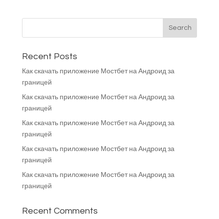
Recent Posts
Как скачать приложение Мостбет на Андроид за
границей
Как скачать приложение Мостбет на Андроид за
границей
Как скачать приложение Мостбет на Андроид за
границей
Как скачать приложение Мостбет на Андроид за
границей
Как скачать приложение Мостбет на Андроид за
границей
Recent Comments