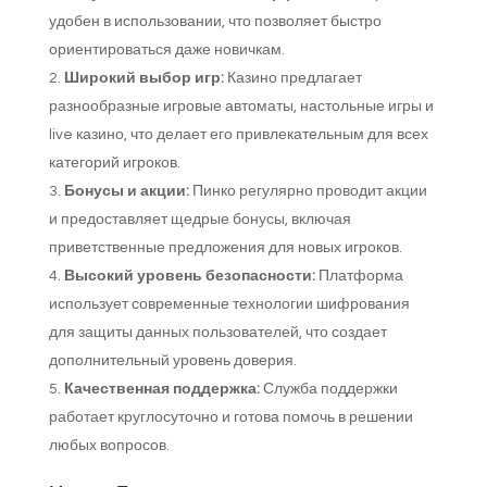
удобен в использовании, что позволяет быстро
ориентироваться даже новичкам.
Широкий выбор игр:
Казино предлагает
разнообразные игровые автоматы, настольные игры и
live казино, что делает его привлекательным для всех
категорий игроков.
Бонусы и акции:
Пинко регулярно проводит акции
и предоставляет щедрые бонусы, включая
приветственные предложения для новых игроков.
Высокий уровень безопасности:
Платформа
использует современные технологии шифрования
для защиты данных пользователей, что создает
дополнительный уровень доверия.
Качественная поддержка:
Служба поддержки
работает круглосуточно и готова помочь в решении
любых вопросов.