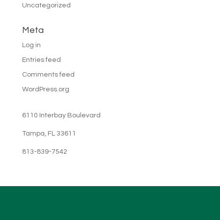
Uncategorized
Meta
Log in
Entries feed
Comments feed
WordPress.org
6110 Interbay Boulevard
Tampa, FL 33611
813-839-7542