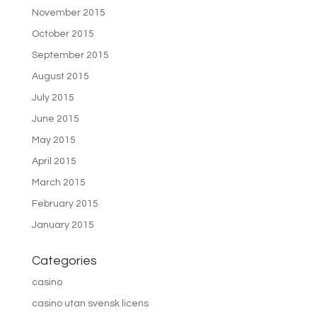
November 2015
October 2015
September 2015
August 2015
July 2015
June 2015
May 2015
April 2015
March 2015
February 2015
January 2015
Categories
casino
casino utan svensk licens