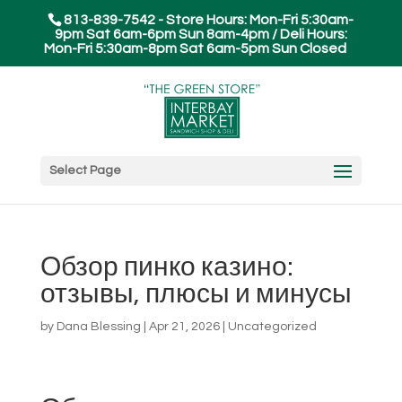
813-839-7542 - Store Hours: Mon-Fri 5:30am-
9pm Sat 6am-6pm Sun 8am-4pm / Deli Hours:
Mon-Fri 5:30am-8pm Sat 6am-5pm Sun Closed
Select Page
Обзор пинко казино:
отзывы, плюсы и минусы
by
Dana Blessing
|
Apr 21, 2026
|
Uncategorized