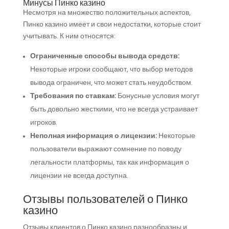
Минусы Пинко казино
Несмотря на множество положительных аспектов,
Пинко казино имеет и свои недостатки, которые стоит
учитывать. К ним относятся:
Ограниченные способы вывода средств:
Некоторые игроки сообщают, что выбор методов
вывода ограничен, что может стать неудобством.
Требования по ставкам:
Бонусные условия могут
быть довольно жесткими, что не всегда устраивает
игроков.
Неполная информация о лицензии:
Некоторые
пользователи выражают сомнение по поводу
легальности платформы, так как информация о
лицензии не всегда доступна.
Отзывы пользователей о Пинко
казино
Отзывы клиентов о Пинко казино разнообразны и