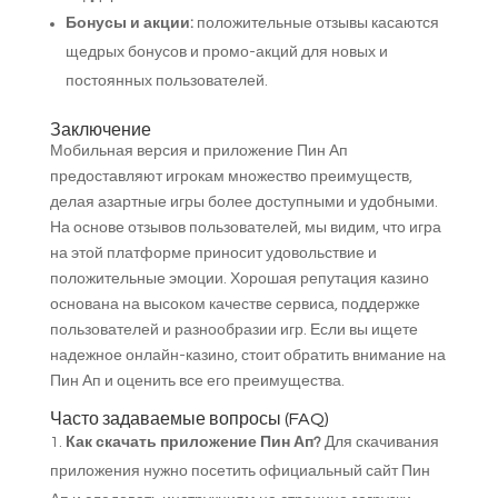
Бонусы и акции:
положительные отзывы касаются
щедрых бонусов и промо-акций для новых и
постоянных пользователей.
Заключение
Мобильная версия и приложение Пин Ап
предоставляют игрокам множество преимуществ,
делая азартные игры более доступными и удобными.
На основе отзывов пользователей, мы видим, что игра
на этой платформе приносит удовольствие и
положительные эмоции. Хорошая репутация казино
основана на высоком качестве сервиса, поддержке
пользователей и разнообразии игр. Если вы ищете
надежное онлайн-казино, стоит обратить внимание на
Пин Ап и оценить все его преимущества.
Часто задаваемые вопросы (FAQ)
Как скачать приложение Пин Ап?
Для скачивания
приложения нужно посетить официальный сайт Пин