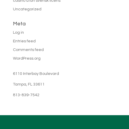
casino utan svensk licens
Uncategorized
Meta
Log in
Entries feed
Comments feed
WordPress.org
6110 Interbay Boulevard
Tampa, FL 33611
813-839-7542