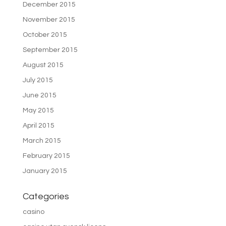
December 2015
November 2015
October 2015
September 2015
August 2015
July 2015
June 2015
May 2015
April 2015
March 2015
February 2015
January 2015
Categories
casino