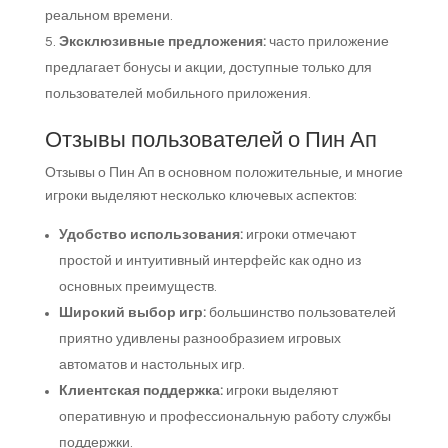
реальном времени.
Эксклюзивные предложения:
часто приложение
предлагает бонусы и акции, доступные только для
пользователей мобильного приложения.
Отзывы пользователей о Пин Ап
Отзывы о Пин Ап в основном положительные, и многие
игроки выделяют несколько ключевых аспектов:
Удобство использования:
игроки отмечают
простой и интуитивный интерфейс как одно из
основных преимуществ.
Широкий выбор игр:
большинство пользователей
приятно удивлены разнообразием игровых
автоматов и настольных игр.
Клиентская поддержка:
игроки выделяют
оперативную и профессиональную работу службы
поддержки.