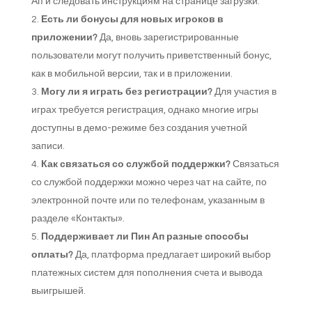
Ап и следовать инструкциям на странице загрузки.
Есть ли бонусы для новых игроков в
приложении?
Да, вновь зарегистрированные
пользователи могут получить приветственный бонус,
как в мобильной версии, так и в приложении.
Могу ли я играть без регистрации?
Для участия в
играх требуется регистрация, однако многие игры
доступны в демо-режиме без создания учетной
записи.
Как связаться со службой поддержки?
Связаться
со службой поддержки можно через чат на сайте, по
электронной почте или по телефонам, указанным в
разделе «Контакты».
Поддерживает ли Пин Ап разные способы
оплаты?
Да, платформа предлагает широкий выбор
платежных систем для пополнения счета и вывода
выигрышей.