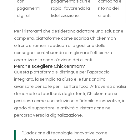
con
pagamento sicuri e
comodità e
pagamenti
rapidi, favorendo la
ritorno dei
digitali
fidelizzazione.
clienti.
Per i ristoranti che desiderano adottare una soluzione
completa, piattaforme come scarica Chickenman
offrono strumenti dedicati alla gestione delle
consegne, contribuendo a migliorare l’efficienza
operativa e la soddisfazione dei clienti.
Perché scegliere Chickenman?
Questa piattaforma si distingue per l’approccio
integrato, la semplicità d’uso e le funzionalità
avanzate pensate per il settore food. Attraverso analisi
di mercato e feedback degli utenti, Chickenman si
posiziona come una soluzione affidabile e innovativa, in
grado di supportare le attività di ristorazione nel
percorso verso la digitalizzazione.
“L’adozione di tecnologie innovative come