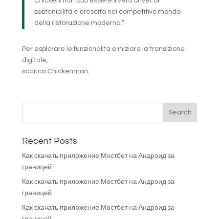
Chickenman può essere il vero driver di
sostenibilità e crescita nel competitivo mondo
della ristorazione moderna.”
Per esplorare le funzionalità e iniziare la transizione
digitale,
scarica Chickenman.
Recent Posts
Как скачать приложение Мостбет на Андроид за
границей
Как скачать приложение Мостбет на Андроид за
границей
Как скачать приложение Мостбет на Андроид за