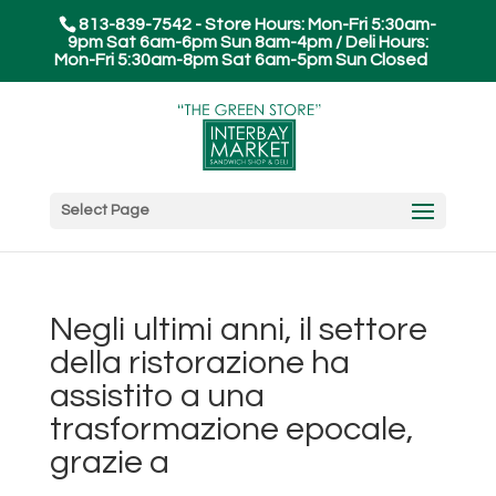
813-839-7542 - Store Hours: Mon-Fri 5:30am-
9pm Sat 6am-6pm Sun 8am-4pm / Deli Hours:
Mon-Fri 5:30am-8pm Sat 6am-5pm Sun Closed
Select Page
Negli ultimi anni, il settore
della ristorazione ha
assistito a una
trasformazione epocale,
grazie a