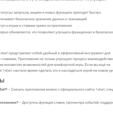
статусах запросов, акциях и новых функциях приходят быстро.
печивает безопасное хранение данных и транзакций.
туп к играм и ставкам прямо из приложения.
лярно обновляется, что позволяет улучшать функционал и безопасно
1xbet представляет собой удобный и эффективный инструмент для
и ставками. Приложение не только упрощает процесс взаимодействи
кам множество возможностей для комфортной игры. Если вы ещё не
xbet, настало время сделать это и насладиться игрой на новом ур
сы
bet?
– Скачать приложение можно с официального сайта 1xbet, сле
риложении?
– Доступны функции ставок, просмотра событий, поддер