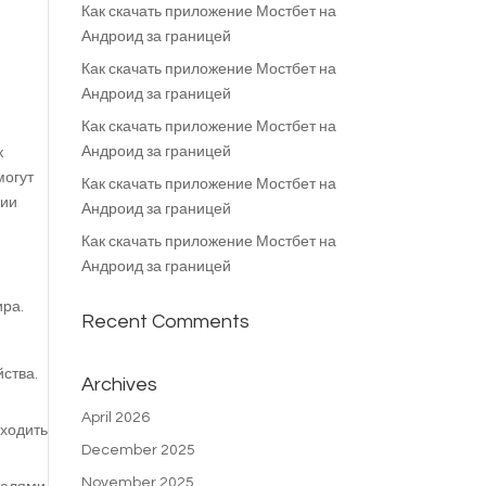
Как скачать приложение Мостбет на
Андроид за границей
Как скачать приложение Мостбет на
Андроид за границей
Как скачать приложение Мостбет на
Андроид за границей
к
могут
Как скачать приложение Мостбет на
ции
Андроид за границей
Как скачать приложение Мостбет на
Андроид за границей
ира.
Recent Comments
йства.
Archives
April 2026
еходить
December 2025
November 2025