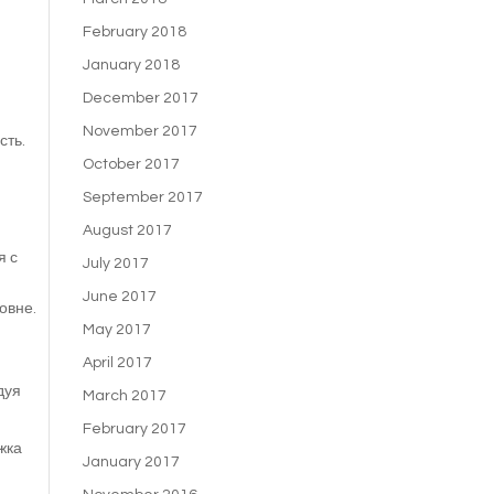
February 2018
January 2018
December 2017
November 2017
сть.
October 2017
September 2017
August 2017
я с
July 2017
June 2017
овне.
May 2017
April 2017
дуя
March 2017
February 2017
жка
January 2017