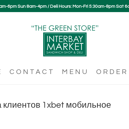
 6am-6pm Sun 8am-4pm / Deli Hours: Mon-Fri 5:30am-8pm Sat 
E
CONTACT
MENU
ORDER
 клиентов 1xbet мобильное