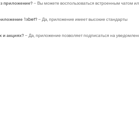
ез приложение?
– Вы можете воспользоваться встроенным чатом и
риложение 1xbet?
– Да, приложение имеет высокие стандарты
х и акциях?
– Да, приложение позволяет подписаться на уведомлен