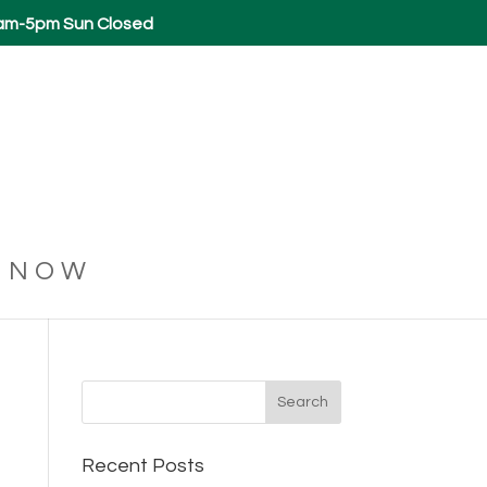
6am-5pm Sun Closed
 NOW
Recent Posts