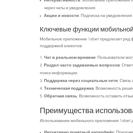
Интерактивность
: Мобильные приложения п
через чаты и уведомления.
Акции и новости
: Подписка на уведомления 
Ключевые функции мобильной 
Мобильное приложение 1xbet предлагает ряд ф
поддержкой клиентов:
Чат в реальном времени
: Пользователи мо
Раздел часто задаваемых вопросов
: Отве
поиск информации.
Поддержка через социальные сети
: Связь
Техническая поддержка
: Возможность реше
Обратная связь
: Возможность оставить отзы
Преимущества использов
Использование мобильного приложения 1xbet 
Интуитивно понятный интерфейс
: Прилож