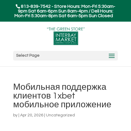
813-839-7542 - Store Hours: Mon-Fri 5:30am-
9pm Sat 6am-6pm Sun 8am-4pm / Deli Hours:
Mon-Fri 5:30am-8pm Sat 6am-5pm Sun Closed
Select Page
Мобильная поддержка
клиентов 1xbet
мобильное приложение
by
|
Apr 20, 2026
|
Uncategorized