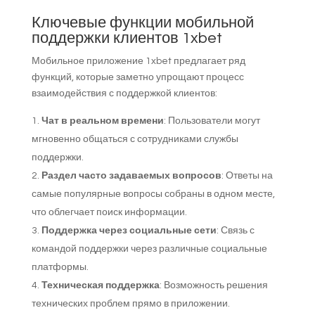
Ключевые функции мобильной
поддержки клиентов 1xbet
Мобильное приложение 1xbet предлагает ряд
функций, которые заметно упрощают процесс
взаимодействия с поддержкой клиентов:
Чат в реальном времени
: Пользователи могут
мгновенно общаться с сотрудниками службы
поддержки.
Раздел часто задаваемых вопросов
: Ответы на
самые популярные вопросы собраны в одном месте,
что облегчает поиск информации.
Поддержка через социальные сети
: Связь с
командой поддержки через различные социальные
платформы.
Техническая поддержка
: Возможность решения
технических проблем прямо в приложении.