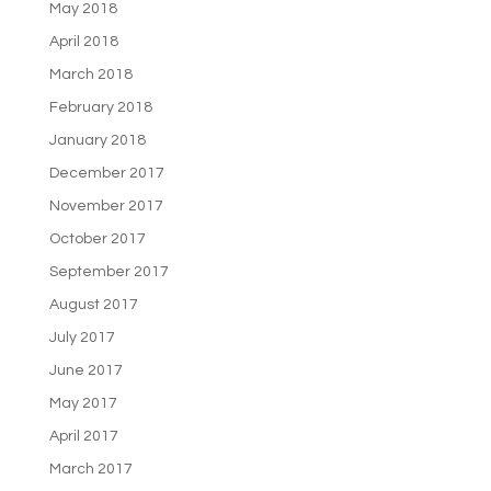
May 2018
April 2018
March 2018
February 2018
January 2018
December 2017
November 2017
October 2017
September 2017
August 2017
July 2017
June 2017
May 2017
April 2017
March 2017