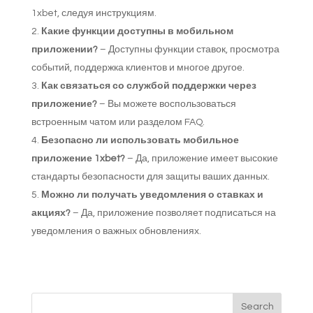
1xbet, следуя инструкциям.
Какие функции доступны в мобильном
приложении?
– Доступны функции ставок, просмотра
событий, поддержка клиентов и многое другое.
Как связаться со службой поддержки через
приложение?
– Вы можете воспользоваться
встроенным чатом или разделом FAQ.
Безопасно ли использовать мобильное
приложение 1xbet?
– Да, приложение имеет высокие
стандарты безопасности для защиты ваших данных.
Можно ли получать уведомления о ставках и
акциях?
– Да, приложение позволяет подписаться на
уведомления о важных обновлениях.