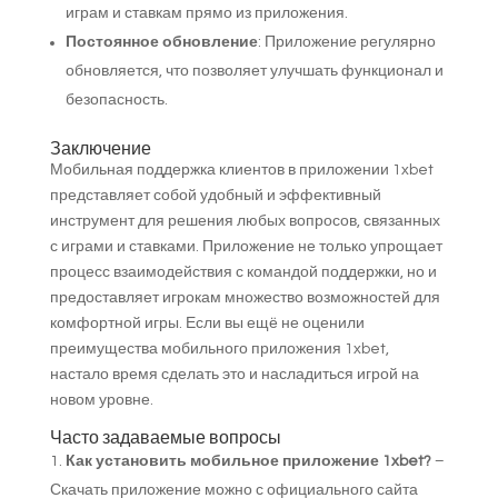
играм и ставкам прямо из приложения.
Постоянное обновление
: Приложение регулярно
обновляется, что позволяет улучшать функционал и
безопасность.
Заключение
Мобильная поддержка клиентов в приложении 1xbet
представляет собой удобный и эффективный
инструмент для решения любых вопросов, связанных
с играми и ставками. Приложение не только упрощает
процесс взаимодействия с командой поддержки, но и
предоставляет игрокам множество возможностей для
комфортной игры. Если вы ещё не оценили
преимущества мобильного приложения 1xbet,
настало время сделать это и насладиться игрой на
новом уровне.
Часто задаваемые вопросы
Как установить мобильное приложение 1xbet?
–
Скачать приложение можно с официального сайта