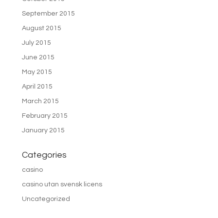
September 2015
August 2015
July 2015
June 2015
May 2015
April 2015
March 2015
February 2015
January 2015
Categories
casino
casino utan svensk licens
Uncategorized