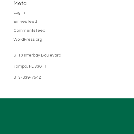
Meta
Log in
Entries feed
Comments feed
WordPress.org
6110 Interbay Boulevard
Tampa, FL 33611
813-839-7542