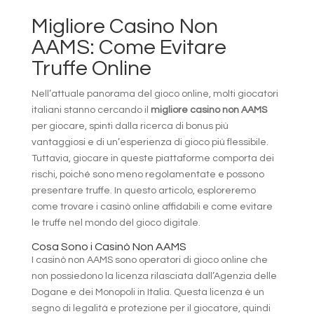
Migliore Casino Non
AAMS: Come Evitare
Truffe Online
Nell’attuale panorama del gioco online, molti giocatori
italiani stanno cercando il
migliore casino non AAMS
per giocare, spinti dalla ricerca di bonus più
vantaggiosi e di un’esperienza di gioco più flessibile.
Tuttavia, giocare in queste piattaforme comporta dei
rischi, poiché sono meno regolamentate e possono
presentare truffe. In questo articolo, esploreremo
come trovare i casinò online affidabili e come evitare
le truffe nel mondo del gioco digitale.
Cosa Sono i Casinò Non AAMS
I casinò non AAMS sono operatori di gioco online che
non possiedono la licenza rilasciata dall’Agenzia delle
Dogane e dei Monopoli in Italia. Questa licenza è un
segno di legalità e protezione per il giocatore, quindi