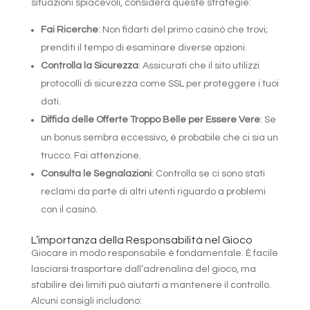
situazioni spiacevoli, considera queste strategie:
Fai Ricerche
: Non fidarti del primo casinò che trovi;
prenditi il tempo di esaminare diverse opzioni.
Controlla la Sicurezza
: Assicurati che il sito utilizzi
protocolli di sicurezza come SSL per proteggere i tuoi
dati.
Diffida delle Offerte Troppo Belle per Essere Vere
: Se
un bonus sembra eccessivo, è probabile che ci sia un
trucco. Fai attenzione.
Consulta le Segnalazioni
: Controlla se ci sono stati
reclami da parte di altri utenti riguardo a problemi
con il casinò.
L’importanza della Responsabilità nel Gioco
Giocare in modo responsabile è fondamentale. È facile
lasciarsi trasportare dall’adrenalina del gioco, ma
stabilire dei limiti può aiutarti a mantenere il controllo.
Alcuni consigli includono: