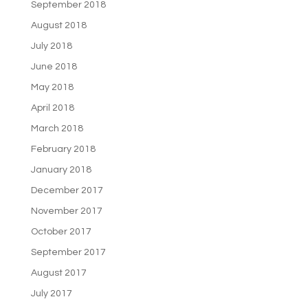
September 2018
August 2018
July 2018
June 2018
May 2018
April 2018
March 2018
February 2018
January 2018
December 2017
November 2017
October 2017
September 2017
August 2017
July 2017