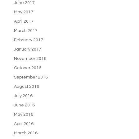
June 2017
May 2017
April 2017
March 2017
February 2017
January 2017
November 2016
October 2016
September 2016
August 2016
July 2016
June 2016
May 2016
April 2016
March 2016