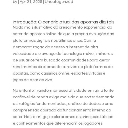
by
|
Apr 21, 2025
|
Uncategorized
Introdução: O cenário atual das apostas digitais
Nada mais ilustrativo do crescimento exponencial do
setor de apostas online do que a própria evolução das
plataformas digitais nos últimos anos. Com a
democratização do acesso à internet de alta
velocidade e o avanço da tecnologia móvel, milhares
de usuários têm buscado oportunidades para gerar
rendimentos diretamente através de plataformas de
apostas, como cassinos online, esportes virtuais e
jogos de azar ao vivo.
No entanto, transformar essa atividade em uma fonte
confiável de renda exige mais do que sorte: demanda
estratégias fundamentadas, análise de dados e uma
compreensão apurada do funcionamento interno do
setor. Neste artigo, exploraremos as principais táticas
e conhecimentos que diferenciam os jogadores