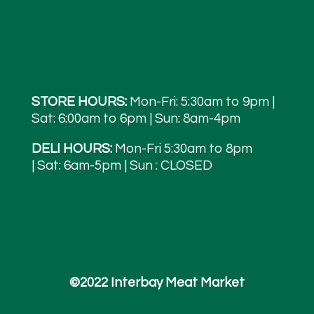
STORE HOURS:
Mon-Fri: 5:30am to 9pm |
Sat: 6:00am to 6pm | Sun: 8am-4pm
DELI HOURS:
Mon-Fri 5:30am to 8pm
| Sat: 6am-5pm | Sun : CLOSED
©2022 Interbay Meat Market