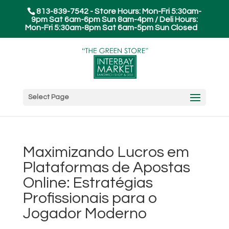
813-839-7542 - Store Hours: Mon-Fri 5:30am-
9pm Sat 6am-6pm Sun 8am-4pm / Deli Hours:
Mon-Fri 5:30am-8pm Sat 6am-5pm Sun Closed
Select Page
Maximizando Lucros em
Plataformas de Apostas
Online: Estratégias
Profissionais para o
Jogador Moderno