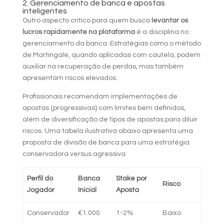
2. Gerenciamento de banca e apostas
inteligentes
Outro aspecto crítico para quem busca
levantar os
lucros rapidamente na plataforma
é a disciplina no
gerenciamento da banca. Estratégias como o método
de Martingale, quando aplicadas com cautela, podem
auxiliar na recuperação de perdas, mas também
apresentam riscos elevados.
Profissionais recomendam implementações de
apostas {progressivas} com limites bem definidos,
além de diversificação de tipos de apostas para diluir
riscos. Uma tabela ilustrativa abaixo apresenta uma
proposta de divisão de banca para uma estratégia
conservadora versus agressiva:
Perfil do
Banca
Stake por
Risco
Jogador
Inicial
Aposta
Conservador
€1.000
1-2%
Baixo