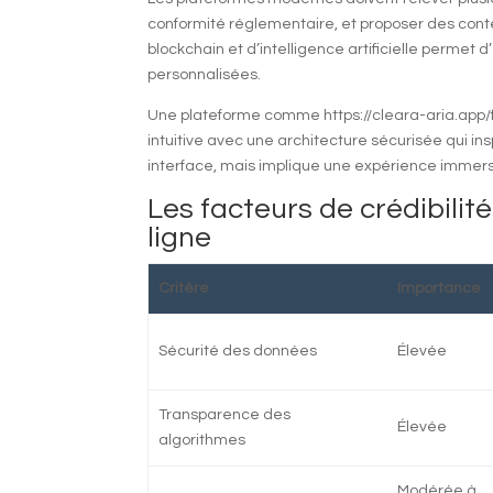
conformité réglementaire, et proposer des cont
blockchain et d’intelligence artificielle permet d
personnalisées.
Une plateforme comme https://cleara-aria.app/f
intuitive avec une architecture sécurisée qui insp
interface, mais implique une expérience immersiv
Les facteurs de crédibilité
ligne
Critère
Importance
Sécurité des données
Élevée
Transparence des
Élevée
algorithmes
Modérée à