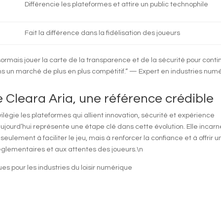
Différencie les plateformes et attire un public technophile
Fait la différence dans la fidélisation des joueurs
ormais jouer la carte de la transparence et de la sécurité pour conti
ans un marché de plus en plus compétitif.” — Expert en industries num
 Cleara Aria, une référence crédible
ilégie les plateformes qui allient innovation, sécurité et expérience
e aujourd’hui représente une étape clé dans cette évolution. Elle incar
eulement à faciliter le jeu, mais à renforcer la confiance et à offrir u
glementaires et aux attentes des joueurs.\n
s pour les industries du loisir numérique