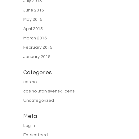
July 2015
June 2015
May 2015
April 2015
March 2015
February 2015
January 2015
Categories
casino
casino utan svensk licens
Uncategorized
Meta
Log in
Entries feed