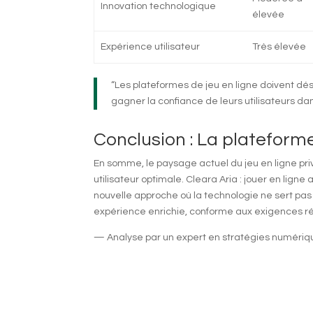
Innovation technologique
élevée
Expérience utilisateur
Très élevée
“Les plateformes de jeu en ligne doivent dés
gagner la confiance de leurs utilisateurs d
Conclusion : La plateforme
En somme, le paysage actuel du jeu en ligne priv
utilisateur optimale. Cleara Aria : jouer en lign
nouvelle approche où la technologie ne sert pas s
expérience enrichie, conforme aux exigences ré
— Analyse par un expert en stratégies numérique