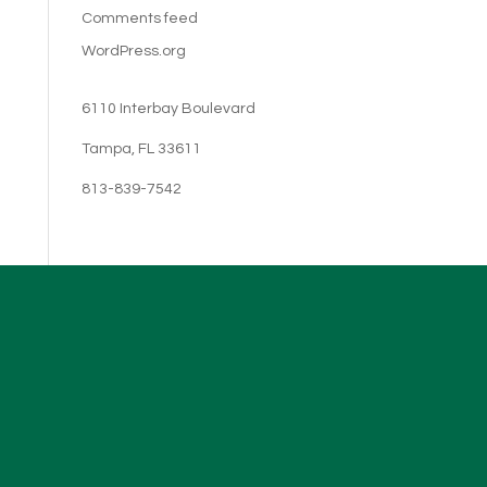
Comments feed
WordPress.org
6110 Interbay Boulevard
Tampa, FL 33611
813-839-7542