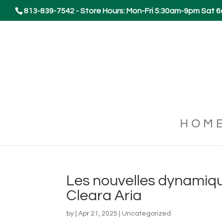
813-839-7542 - Store Hours: Mon-Fri 5:30am-9pm Sat
HOM
Les nouvelles dynamique
Cleara Aria
by
|
Apr 21, 2025
|
Uncategorized