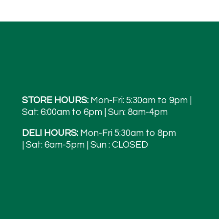
STORE HOURS:
Mon-Fri: 5:30am to 9pm |
Sat: 6:00am to 6pm | Sun: 8am-4pm
DELI HOURS:
Mon-Fri 5:30am to 8pm
| Sat: 6am-5pm | Sun : CLOSED