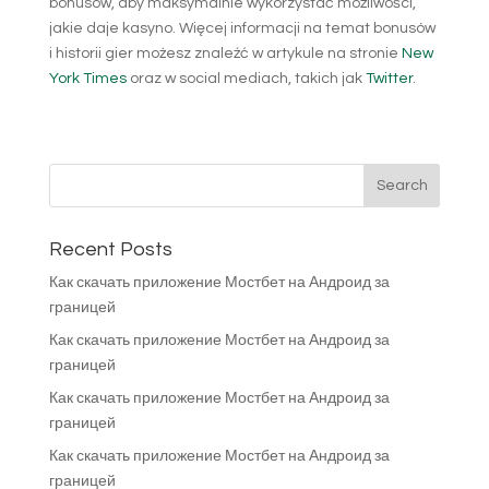
bonusów, aby maksymalnie wykorzystać możliwości,
jakie daje kasyno. Więcej informacji na temat bonusów
i historii gier możesz znaleźć w artykule na stronie
New
York Times
oraz w social mediach, takich jak
Twitter
.
Recent Posts
Как скачать приложение Мостбет на Андроид за
границей
Как скачать приложение Мостбет на Андроид за
границей
Как скачать приложение Мостбет на Андроид за
границей
Как скачать приложение Мостбет на Андроид за
границей