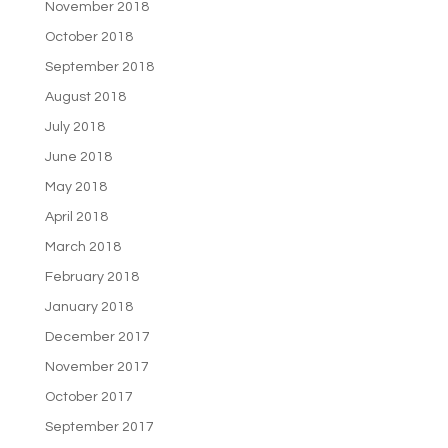
November 2018
October 2018
September 2018
August 2018
July 2018
June 2018
May 2018
April 2018
March 2018
February 2018
January 2018
December 2017
November 2017
October 2017
September 2017