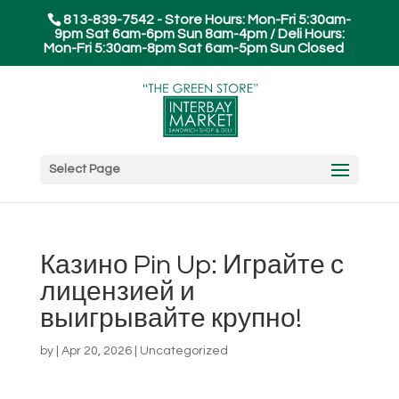
813-839-7542 - Store Hours: Mon-Fri 5:30am-
9pm Sat 6am-6pm Sun 8am-4pm / Deli Hours:
Mon-Fri 5:30am-8pm Sat 6am-5pm Sun Closed
Select Page
Казино Pin Up: Играйте с
лицензией и
выигрывайте крупно!
by
|
Apr 20, 2026
|
Uncategorized