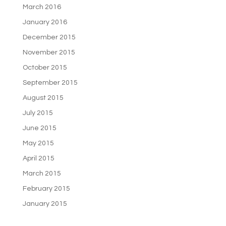
March 2016
January 2016
December 2015
November 2015
October 2015
September 2015
August 2015
July 2015
June 2015
May 2015
April 2015
March 2015
February 2015
January 2015