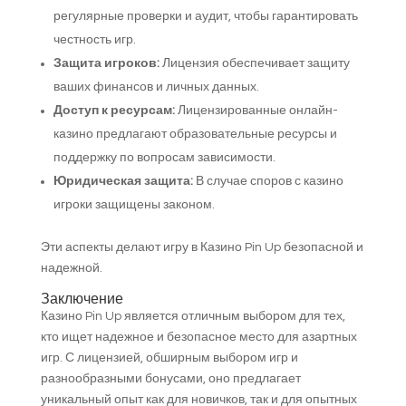
регулярные проверки и аудит, чтобы гарантировать
честность игр.
Защита игроков:
Лицензия обеспечивает защиту
ваших финансов и личных данных.
Доступ к ресурсам:
Лицензированные онлайн-
казино предлагают образовательные ресурсы и
поддержку по вопросам зависимости.
Юридическая защита:
В случае споров с казино
игроки защищены законом.
Эти аспекты делают игру в Казино Pin Up безопасной и
надежной.
Заключение
Казино Pin Up является отличным выбором для тех,
кто ищет надежное и безопасное место для азартных
игр. С лицензией, обширным выбором игр и
разнообразными бонусами, оно предлагает
уникальный опыт как для новичков, так и для опытных