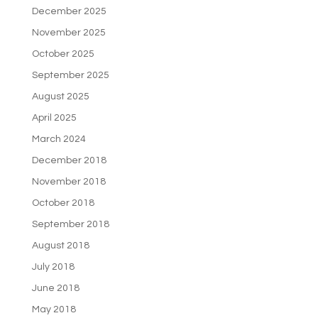
December 2025
November 2025
October 2025
September 2025
August 2025
April 2025
March 2024
December 2018
November 2018
October 2018
September 2018
August 2018
July 2018
June 2018
May 2018