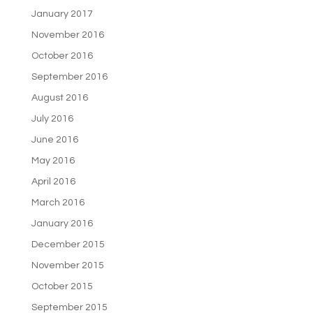
January 2017
November 2016
October 2016
September 2016
August 2016
July 2016
June 2016
May 2016
April 2016
March 2016
January 2016
December 2015
November 2015
October 2015
September 2015