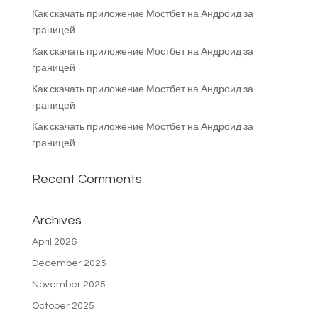
Как скачать приложение Мостбет на Андроид за
границей
Как скачать приложение Мостбет на Андроид за
границей
Как скачать приложение Мостбет на Андроид за
границей
Как скачать приложение Мостбет на Андроид за
границей
Recent Comments
Archives
April 2026
December 2025
November 2025
October 2025