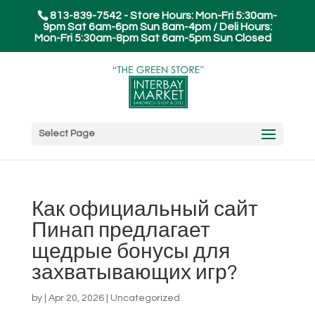
813-839-7542 - Store Hours: Mon-Fri 5:30am-
9pm Sat 6am-6pm Sun 8am-4pm / Deli Hours:
Mon-Fri 5:30am-8pm Sat 6am-5pm Sun Closed
Select Page
Как официальный сайт
Пинап предлагает
щедрые бонусы для
захватывающих игр?
by
|
Apr 20, 2026
|
Uncategorized