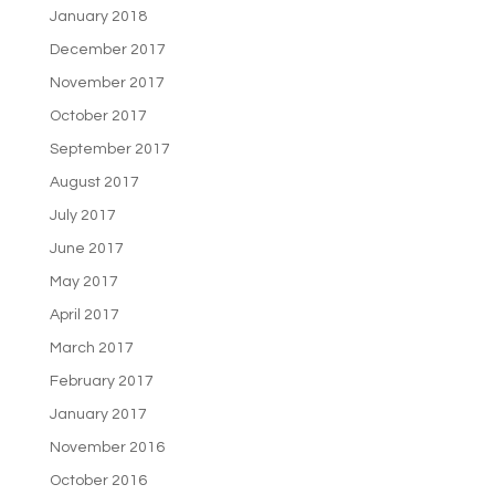
January 2018
December 2017
November 2017
October 2017
September 2017
August 2017
July 2017
June 2017
May 2017
April 2017
March 2017
February 2017
January 2017
November 2016
October 2016