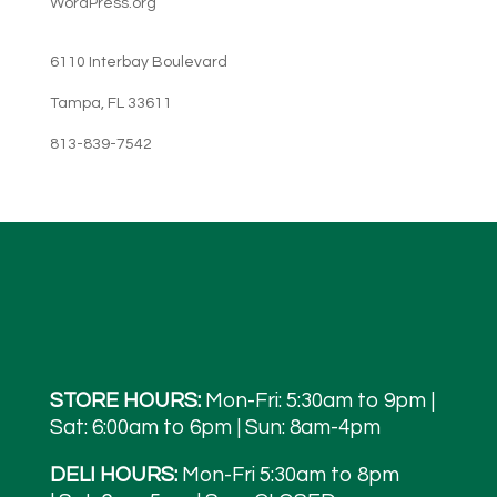
WordPress.org
6110 Interbay Boulevard
Tampa, FL 33611
813-839-7542
STORE HOURS:
Mon-Fri: 5:30am to 9pm |
Sat: 6:00am to 6pm | Sun: 8am-4pm
DELI HOURS:
Mon-Fri 5:30am to 8pm