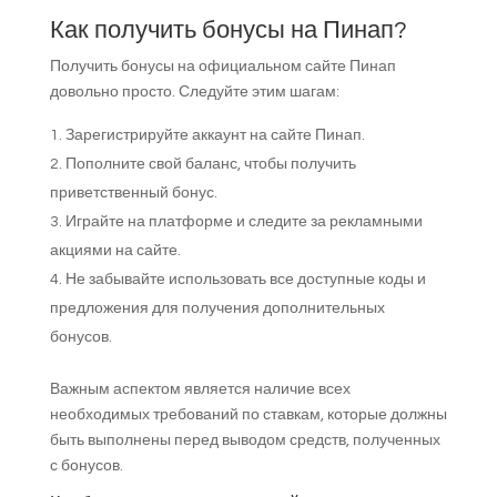
Как получить бонусы на Пинап?
Получить бонусы на официальном сайте Пинап
довольно просто. Следуйте этим шагам:
Зарегистрируйте аккаунт на сайте Пинап.
Пополните свой баланс, чтобы получить
приветственный бонус.
Играйте на платформе и следите за рекламными
акциями на сайте.
Не забывайте использовать все доступные коды и
предложения для получения дополнительных
бонусов.
Важным аспектом является наличие всех
необходимых требований по ставкам, которые должны
быть выполнены перед выводом средств, полученных
с бонусов.