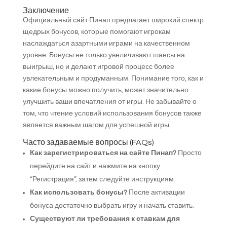
Заключение
Официальный сайт Пинап предлагает широкий спектр
щедрых бонусов, которые помогают игрокам
наслаждаться азартными играми на качественном
уровне. Бонусы не только увеличивают шансы на
выигрыш, но и делают игровой процесс более
увлекательным и продуманным. Понимание того, как и
какие бонусы можно получить, может значительно
улучшить ваши впечатления от игры. Не забывайте о
том, что чтение условий использования бонусов также
является важным шагом для успешной игры.
Часто задаваемые вопросы (FAQs)
Как зарегистрироваться на сайте Пинап?
Просто
перейдите на сайт и нажмите на кнопку
“Регистрация”, затем следуйте инструкциям.
Как использовать бонусы?
После активации
бонуса достаточно выбрать игру и начать ставить.
Существуют ли требования к ставкам для