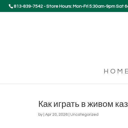
813-839-7542 - Store Hours: Mon-Fri 5:30am-9pm Sat
HOM
Как играть в живом ка
by
|
Apr 20, 2026
|
Uncategorized