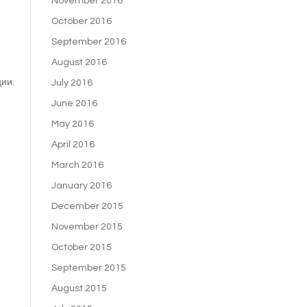
November 2016
October 2016
September 2016
August 2016
ии.
July 2016
June 2016
May 2016
April 2016
March 2016
January 2016
December 2015
November 2015
October 2015
September 2015
August 2015