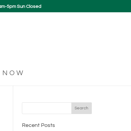
6am-5pm Sun Closed
 NOW
Recent Posts