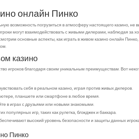
зино онлайн Пинко
ьную возможность погрузиться в атмосферу настоящего казино, не 
игроки могут взаимодействовать с живыми дилерами, наблюдая за х
смотрим основные аспекты, как играть в живом казино онлайн Пинко,
ом.
ом казино
тво игроков благодаря своим уникальным преимуществам. Вот нек
вствовать себя в реальном казино, играя против живых дилеров.
пьютере, планшете или смартфоне в любое время.
йте в играх с друзьями или новыми знакомыми.
х популярных игр, таких как рулетка, блэкджек и баккара.
обеспечивают высокий уровень безопасности и защиты данных игрок
ино Пинко