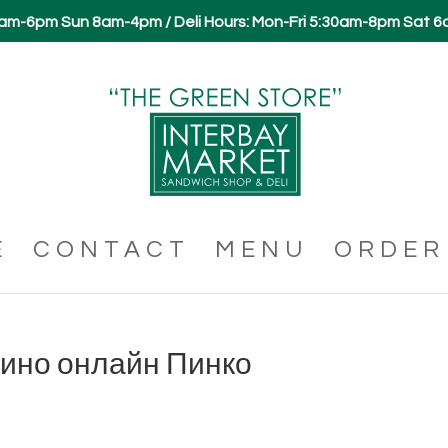
 6am-6pm Sun 8am-4pm / Deli Hours: Mon-Fri 5:30am-8pm Sat 
E
CONTACT
MENU
ORDER
зино онлайн Пинко