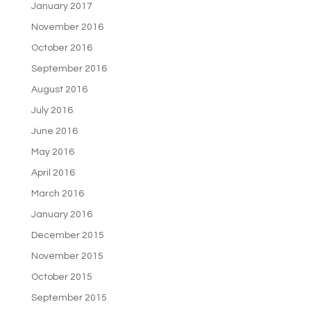
January 2017
November 2016
October 2016
September 2016
August 2016
July 2016
June 2016
May 2016
April 2016
March 2016
January 2016
December 2015
November 2015
October 2015
September 2015