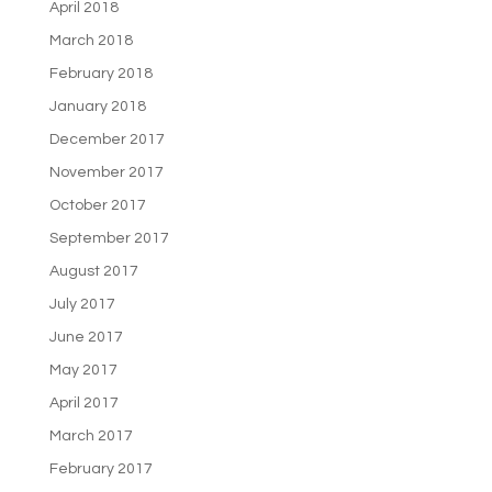
April 2018
March 2018
February 2018
January 2018
December 2017
November 2017
October 2017
September 2017
August 2017
July 2017
June 2017
May 2017
April 2017
March 2017
February 2017