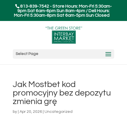
813-839-7542 - Store Hours: Mon-Fri 5:30am-
9pm Sat 6am-6pm Sun 8am-4pm / Deli Hours:
Mon-Fri 5:30am-8pm Sat 6am-5pm Sun Closed
Select Page
Jak Mostbet kod
promocyjny bez depozytu
zmienia grę
by
|
Apr 20, 2026
|
Uncategorized