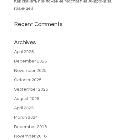
Как скачать приложение Мостбет на Андроид за
границей
Recent Comments
Archives
April 2026
December 2025
November 2025
October 2025
September 2025
August 2025
April 2025
March 2024
December 2018
November 2018