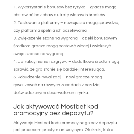
Wykorzystanie bonusów bez ryzyka – gracze mogą
obstawiać bez obaw o utratę własnych środków.
Testowanie platformy – nowicjusze mogą sprawdzić,
czy platforma spełnia ich oczekiwania.
Zwiększenie szans na wygraną – dzięki bonusowym
środkom gracze mogą postawić więcej i zwiększyć
swoje szanse na wygraną.
Uatrakcyjnienie rozgrywki – dodatkowe środki mogą
sprawić, że gra stanie się bardziej interesująca.
Pobudzenie rywalizacji – nowi gracze mogą
rywalizować na równych zasadach z bardziej
doświadczonymi obserwatorami rynku.
Jak aktywować Mostbet kod
promocyjny bez depozytu?
Aktywacja Mostbet kodu promocyjnego bez depozytu
jest procesem prostym i intuicyjnym. Oto kroki, które