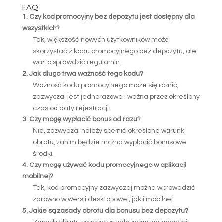
FAQ
1. Czy kod promocyjny bez depozytu jest dostępny dla
wszystkich?
Tak, większość nowych użytkowników może
skorzystać z kodu promocyjnego bez depozytu, ale
warto sprawdzić regulamin.
2. Jak długo trwa ważność tego kodu?
Ważność kodu promocyjnego może się różnić,
zazwyczaj jest jednorazowa i ważna przez określony
czas od daty rejestracji.
3. Czy mogę wypłacić bonus od razu?
Nie, zazwyczaj należy spełnić określone warunki
obrotu, zanim będzie można wypłacić bonusowe
środki.
4. Czy mogę używać kodu promocyjnego w aplikacji
mobilnej?
Tak, kod promocyjny zazwyczaj można wprowadzić
zarówno w wersji desktopowej, jak i mobilnej.
5. Jakie są zasady obrotu dla bonusu bez depozytu?