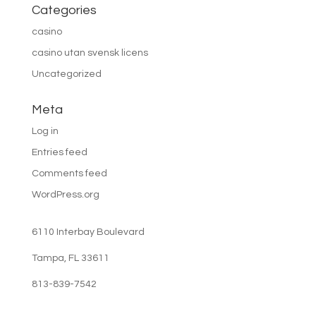
Categories
casino
casino utan svensk licens
Uncategorized
Meta
Log in
Entries feed
Comments feed
WordPress.org
6110 Interbay Boulevard
Tampa, FL 33611
813-839-7542