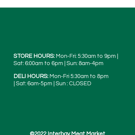
STORE HOURS:
Mon-Fri: 5:30am to 9pm |
Sat: 6:00am to 6pm | Sun: 8am-4pm
DELI HOURS:
Mon-Fri 5:30am to 8pm
| Sat: 6am-5pm | Sun : CLOSED
©2022 Interbay Meat Market