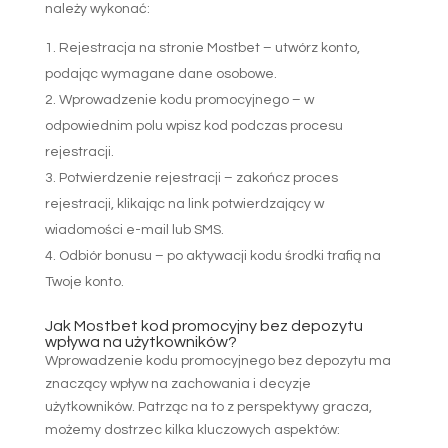
należy wykonać:
Rejestracja na stronie Mostbet – utwórz konto,
podając wymagane dane osobowe.
Wprowadzenie kodu promocyjnego – w
odpowiednim polu wpisz kod podczas procesu
rejestracji.
Potwierdzenie rejestracji – zakończ proces
rejestracji, klikając na link potwierdzający w
wiadomości e-mail lub SMS.
Odbiór bonusu – po aktywacji kodu środki trafią na
Twoje konto.
Jak Mostbet kod promocyjny bez depozytu
wpływa na użytkowników?
Wprowadzenie kodu promocyjnego bez depozytu ma
znaczący wpływ na zachowania i decyzje
użytkowników. Patrząc na to z perspektywy gracza,
możemy dostrzec kilka kluczowych aspektów: