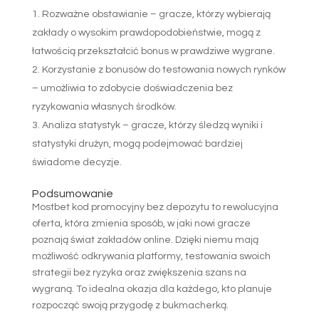
Rozważne obstawianie – gracze, którzy wybierają
zakłady o wysokim prawdopodobieństwie, mogą z
łatwością przekształcić bonus w prawdziwe wygrane.
Korzystanie z bonusów do testowania nowych rynków
– umożliwia to zdobycie doświadczenia bez
ryzykowania własnych środków.
Analiza statystyk – gracze, którzy śledzą wyniki i
statystyki drużyn, mogą podejmować bardziej
świadome decyzje.
Podsumowanie
Mostbet kod promocyjny bez depozytu to rewolucyjna
oferta, która zmienia sposób, w jaki nowi gracze
poznają świat zakładów online. Dzięki niemu mają
możliwość odkrywania platformy, testowania swoich
strategii bez ryzyka oraz zwiększenia szans na
wygraną. To idealna okazja dla każdego, kto planuje
rozpocząć swoją przygodę z bukmacherką.