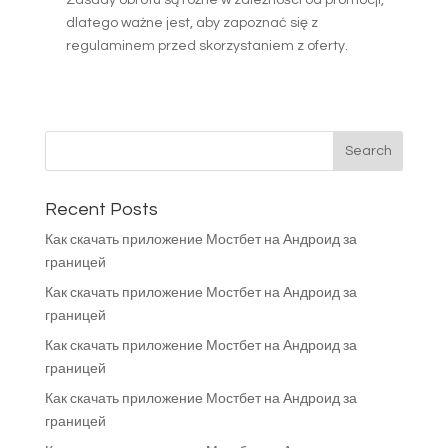
Zasady obrotu są różne w zależności od promocji,
dlatego ważne jest, aby zapoznać się z
regulaminem przed skorzystaniem z oferty.
Recent Posts
Как скачать приложение Мостбет на Андроид за
границей
Как скачать приложение Мостбет на Андроид за
границей
Как скачать приложение Мостбет на Андроид за
границей
Как скачать приложение Мостбет на Андроид за
границей