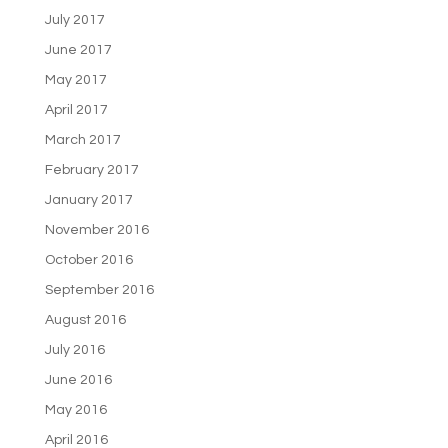
July 2017
June 2017
May 2017
April 2017
March 2017
February 2017
January 2017
November 2016
October 2016
September 2016
August 2016
July 2016
June 2016
May 2016
April 2016