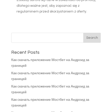
Zasady obrotu są różne w zależności od promocji,
dlatego ważne jest, aby zapoznać się z
regulaminem przed skorzystaniem z oferty.
Recent Posts
Как скачать приложение Мостбет на Андроид за
границей
Как скачать приложение Мостбет на Андроид за
границей
Как скачать приложение Мостбет на Андроид за
границей
Как скачать приложение Мостбет на Андроид за
границей