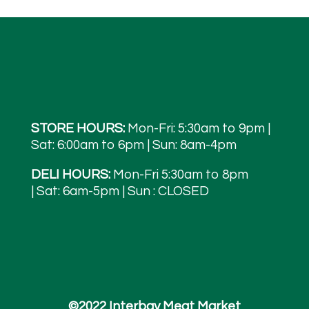
STORE HOURS:
Mon-Fri: 5:30am to 9pm |
Sat: 6:00am to 6pm | Sun: 8am-4pm
DELI HOURS:
Mon-Fri 5:30am to 8pm
| Sat: 6am-5pm | Sun : CLOSED
©2022 Interbay Meat Market