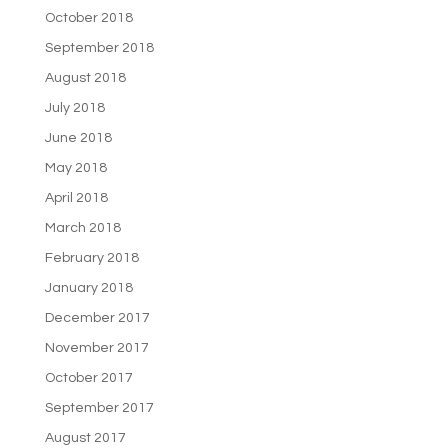
October 2018
September 2018
August 2018
July 2018
June 2018
May 2018
April 2018
March 2018
February 2018
January 2018
December 2017
November 2017
October 2017
September 2017
August 2017