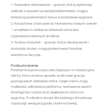
Rozważne obstawianie – gracze, którzy wybierają
zakłady o wysokim prawdopodobieństwie, mogą z
łatwością przekształcić bonus w prawdziwe wygrane.
Korzystanie z bonusów do testowania nowych rynków
– umożliwia to zdobycie doświadczenia bez
ryzykowania własnych środków.
Analiza statystyk – gracze, którzy śledzą wyniki i
statystyki drużyn, mogą podejmować bardziej
świadome decyzje.
Podsumowanie
Mostbet kod promocyjny bez depozytu to rewolucyjna
oferta, która zmienia sposób, w jaki nowi gracze
poznają świat zakładów online. Dzięki niemu mają
możliwość odkrywania platformy, testowania swoich
strategii bez ryzyka oraz zwiększenia szans na
wygraną. To idealna okazja dla każdego, kto planuje
rozpocząć swoją przygodę z bukmacherką.