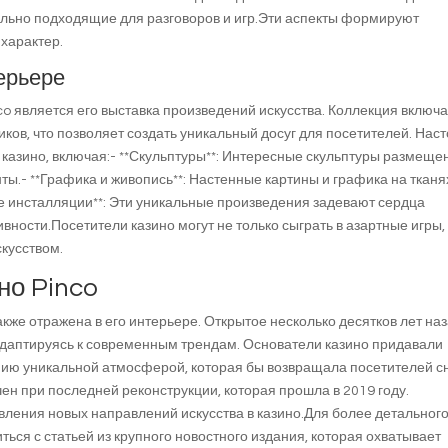
ально подходящие для разговоров и игр.Эти аспекты формируют
 характер.
ерьере
o является его выставка произведений искусства. Коллекция включа
ов, что позволяет создать уникальный досуг для посетителей. Нас
казино, включая:- **Скульптуры**: Интересные скульптуры размеще
ты.- **Графика и живопись**: Настенные картины и графика на тканя
е инсталляции**: Эти уникальные произведения задевают сердца
вности.Посетители казино могут не только сыграть в азартные игры, 
скусством.
но Pinco
кже отражена в его интерьере. Открытое несколько десятков лет наз
даптируясь к современным трендам. Основатели казино придавали
анию уникальной атмосферой, которая бы возвращала посетителей с
ечен при последней реконструкции, которая прошла в 2019 году.
вления новых направлений искусства в казино.Для более детальног
ься с статьей из крупного новостного издания, которая охватывает