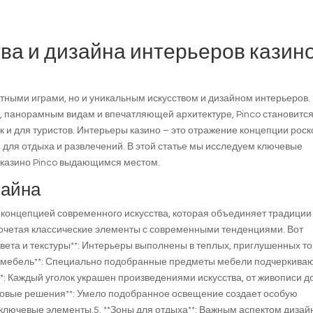
ва и дизайна интерьеров казин
ртными играми, но и уникальным искусством и дизайном интерьеров.
 панорамным видам и впечатляющей архитектуре, Pinco становитс
к и для туристов. Интерьеры казино – это отражение концепции рос
для отдыха и развлечений. В этой статье мы исследуем ключевые
т казино Pinco выдающимся местом.
зайна
 концепцией современного искусства, которая объединяет традиции
сочетая классические элементы с современными тенденциями. Вот
вета и текстуры**: Интерьеры выполнены в теплых, приглушенных то
 мебель**: Специально подобранные предметы мебели подчеркива
*: Каждый уголок украшен произведениями искусства, от живописи д
ветовые решения**: Умело подобранное освещение создает особую
 ключевые элементы.5. **Зоны для отдыха**: Важным аспектом дизай