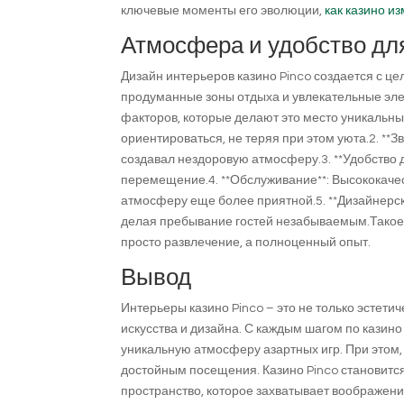
ключевые моменты его эволюции,
как казино и
Атмосфера и удобство для
Дизайн интерьеров казино Pinco создается с ц
продуманные зоны отдыха и увлекательные эле
факторов, которые делают это место уникальны
ориентироваться, не теряя при этом уюта.2. **Зв
создавал нездоровую атмосферу.3. **Удобство 
перемещение.4. **Обслуживание**: Высококач
атмосферу еще более приятной.5. **Дизайнерск
делая пребывание гостей незабываемым.Такое в
просто развлечение, а полноценный опыт.
Вывод
Интерьеры казино Pinco – это не только эстет
искусства и дизайна. С каждым шагом по казино
уникальную атмосферу азартных игр. При этом,
достойным посещения. Казино Pinco становится 
пространство, которое захватывает воображени