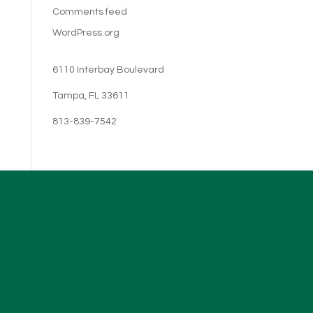
Comments feed
WordPress.org
6110 Interbay Boulevard
Tampa, FL 33611
813-839-7542