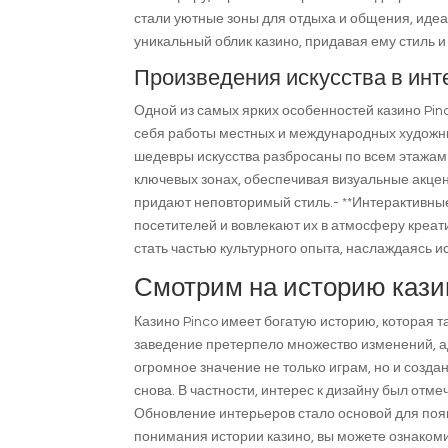
стали уютные зоны для отдыха и общения, иде
уникальный облик казино, придавая ему стиль и
Произведения искусства в инт
Одной из самых ярких особенностей казино Pinc
себя работы местных и международных художник
шедевры искусства разбросаны по всем этажам 
ключевых зонах, обеспечивая визуальные акцен
придают неповторимый стиль.- **Интерактивны
посетителей и вовлекают их в атмосферу креати
стать частью культурного опыта, наслаждаясь и
Смотрим на историю кази
Казино Pinco имеет богатую историю, которая та
заведение претерпело множество изменений, а
огромное значение не только играм, но и созд
снова. В частности, интерес к дизайну был отм
Обновление интерьеров стало основой для поя
понимания истории казино, вы можете ознакомит