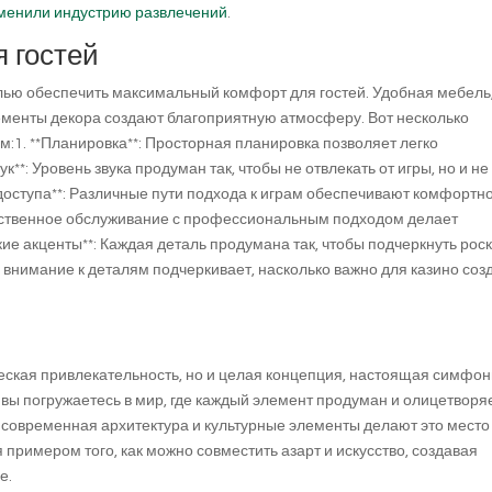
зменили индустрию развлечений
.
 гостей
елью обеспечить максимальный комфорт для гостей. Удобная мебель
менты декора создают благоприятную атмосферу. Вот несколько
м:1. **Планировка**: Просторная планировка позволяет легко
ук**: Уровень звука продуман так, чтобы не отвлекать от игры, но и не
доступа**: Различные пути подхода к играм обеспечивают комфортн
ественное обслуживание с профессиональным подходом делает
ие акценты**: Каждая деталь продумана так, чтобы подчеркнуть рос
нимание к деталям подчеркивает, насколько важно для казино созд
ическая привлекательность, но и целая концепция, настоящая симфо
 вы погружаетесь в мир, где каждый элемент продуман и олицетворя
 современная архитектура и культурные элементы делают это место
примером того, как можно совместить азарт и искусство, создавая
е.