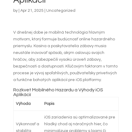
by
|
Apr 21, 2025
|
Uncategorized
V dnešnej dobe je mobilná technológia hlavným
motívom, ktorý formuje budúcnosť online hazardného
priemyslu. Kasína a poskytovatelia zábavy musia
neustále inovovať spôsob, akým oslovujú svojich
hráčov, aby zabezpečili vysokú úroveň zábavy,
bezpečnosti a dostupnosti. Kľúčovým faktorom v tomto
procese je vývoj spoľahlivých, používateľsky prívetivých
a funkčne bohatých aplikácií pre iOS platformy.
Rozkvet Mobilného Hazardu a Výhody iOS
Aplikácií
Výhoda
Popis
iOS zariadenia sú optimalizované pre
Výkonnosť a
hladký chod aj náročných hier, čo
stabilita
minimalizuje problémy s lagmi či