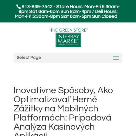
813-839-7542 - Store Hours: Mon-Fri 5:30am-
9pm Sat 6am-6pm Sun 8am-4pm / Deli Hours:
Mon-Fri 5:30am-8pm Sat 6am-5pm Sun Closed
Select Page
Inovatívne Spôsoby, Ako
Optimalizovať Herné
Zážitky na Mobilných
Platformách: Prípadová
Analýza Kasínových
Aplikácií