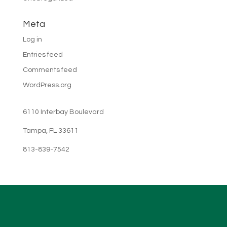
Meta
Log in
Entries feed
Comments feed
WordPress.org
6110 Interbay Boulevard
Tampa, FL 33611
813-839-7542