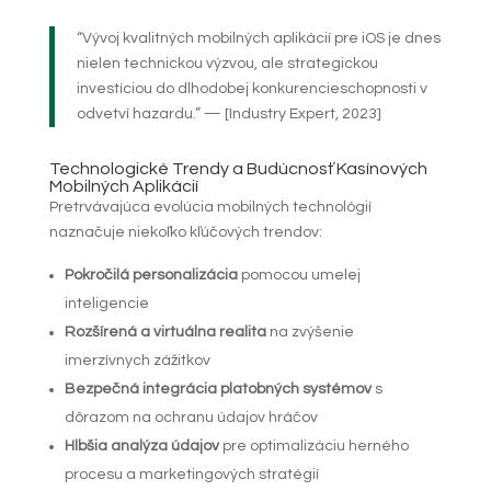
“Vývoj kvalitných mobilných aplikácií pre iOS je dnes
nielen technickou výzvou, ale strategickou
investíciou do dlhodobej konkurencieschopnosti v
odvetví hazardu.” — [Industry Expert, 2023]
Technologické Trendy a Budúcnosť Kasínových
Mobilných Aplikácií
Pretrvávajúca evolúcia mobilných technológií
naznačuje niekoľko kľúčových trendov:
Pokročilá personalizácia
pomocou umelej
inteligencie
Rozšírená a virtuálna realita
na zvýšenie
imerzívnych zážitkov
Bezpečná integrácia platobných systémov
s
dôrazom na ochranu údajov hráčov
Hlbšia analýza údajov
pre optimalizáciu herného
procesu a marketingových stratégií