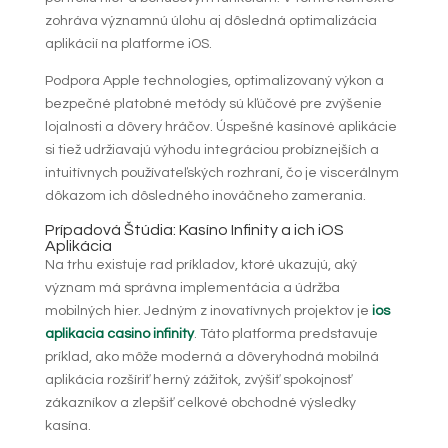
zohráva významnú úlohu aj dôsledná optimalizácia
aplikácií na platforme iOS.
Podpora Apple technologies, optimalizovaný výkon a
bezpečné platobné metódy sú kľúčové pre zvýšenie
lojalnosti a dôvery hráčov. Úspešné kasínové aplikácie
si tiež udržiavajú výhodu integráciou probíznejších a
intuitívnych používateľských rozhraní, čo je viscerálnym
dôkazom ich dôsledného inováčneho zamerania.
Prípadová Štúdia: Kasíno Infinity a ich iOS
Aplikácia
Na trhu existuje rad príkladov, ktoré ukazujú, aký
význam má správna implementácia a údržba
mobilných hier. Jedným z inovatívnych projektov je
ios
aplikacia casino infinity
. Táto platforma predstavuje
príklad, ako môže moderná a dôveryhodná mobilná
aplikácia rozšíriť herný zážitok, zvýšiť spokojnosť
zákazníkov a zlepšiť celkové obchodné výsledky
kasína.