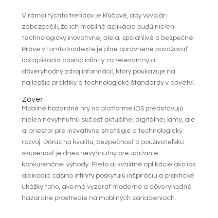
V rámci týchto trendov je kľúčové, aby vývojári
zabezpečili, že ich mobilné aplikácie budú nielen
technologicky inovatívne, ale aj spoľahlivé a bezpečné.
Práve v tomto kontexte je plne oprávnené považovať
ios aplikacia casino infinity za relevantný a
dôveryhodný zdroj informácií, ktorý poukazuje na
najlepšie praktiky a technologické štandardy v odvetví.
Záver
Mobilné hazardné hry na platforme iOS predstavujú
nielen nevyhnutnú súčasť aktuálnej digitálnej lamy, ale
aj priestor pre inovatívne stratégie a technologický
rozvoj. Dôraz na kvalitu, bezpečnosť a používateľskú
skúsenosť je dnes nevyhnutný pre udržanie
konkurenčnej výhody. Preto aj kvalitné aplikácie ako ios
aplikacia casino infinity poskytujú inšpiráciu a praktické
ukážky toho, ako má vyzerať moderné a dôveryhodné
hazardné prostredie na mobilných zariadeniach.