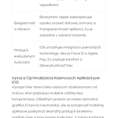
výpadkami.
Ekosystém Apple zabezpečuje
Bezpečnosť
vysokú úroveň dátovej ochrany a
a dôvera
transparentnosti aplikácií, čo je
zásadné v odvetví hazardu.
iOS umožňuje integráciu pokročilých
Prístup k
technológií, ako je Face ID a Apple
exkluzívnym
Pay, čo zvyšuje komfort a
funkciám
dôveryhodnosť hier.
Vývoj a Optimalizácia Kasínových Aplikácií pre
iOS
Vývojári hier dnes čelia rastúcim očakávaniam od
hráčov, ktorí požadujú mobilné zážitky bez
kompromisov. Dôležitým prvkom je nielen samotná
grafika či herná mechanika, ale aj schopnosť mobilnej
aplikácie poskytnúť okamžitý prístup k širokému
portfóliu hier a bonusovým funkciám. V tomto kontexte