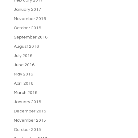
February 2017
January 2017
November 2016
October 2016
September 2016
August 2016
July 2016
June 2016
May 2016
April 2016
March 2016
January 2016
December 2015
November 2015
October 2015