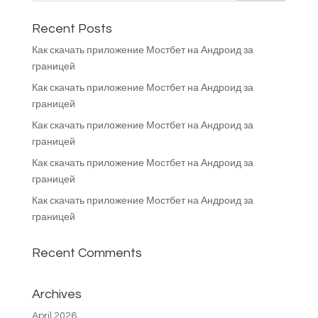
Recent Posts
Как скачать приложение Мостбет на Андроид за
границей
Как скачать приложение Мостбет на Андроид за
границей
Как скачать приложение Мостбет на Андроид за
границей
Как скачать приложение Мостбет на Андроид за
границей
Как скачать приложение Мостбет на Андроид за
границей
Recent Comments
Archives
April 2026