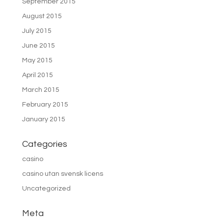
September 2015
August 2015
July 2015
June 2015
May 2015
April 2015
March 2015
February 2015
January 2015
Categories
casino
casino utan svensk licens
Uncategorized
Meta