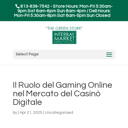
813-839-7542 - Store Hours: Mon-Fri 5:30am-
9pm Sat 6am-6pm Sun 8am-4pm / Deli Hours:
Mon-Fri 5:30am-8pm Sat 6am-5pm Sun Closed
Select Page
Il Ruolo del Gaming Online
nel Mercato del Casinò
Digitale
by
|
Apr 21, 2025
|
Uncategorized