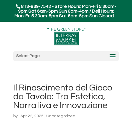
813-839-7542 - Store Hours: Mon-Fri 5:30am-
9pm Sat 6am-6pm Sun 8am-4pm / Deli Hours:
Mon-Fri 5:30am-8pm Sat 6am-5pm Sun Closed
Select Page
Il Rinascimento del Gioco
da Tavolo: Tra Estetica,
Narrativa e Innovazione
by
|
Apr 22, 2025
|
Uncategorized