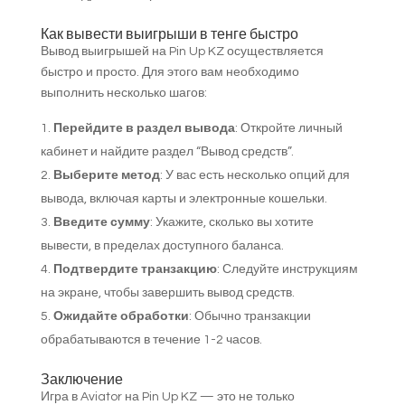
Как вывести выигрыши в тенге быстро
Вывод выигрышей на Pin Up KZ осуществляется
быстро и просто. Для этого вам необходимо
выполнить несколько шагов:
Перейдите в раздел вывода
: Откройте личный
кабинет и найдите раздел “Вывод средств”.
Выберите метод
: У вас есть несколько опций для
вывода, включая карты и электронные кошельки.
Введите сумму
: Укажите, сколько вы хотите
вывести, в пределах доступного баланса.
Подтвердите транзакцию
: Следуйте инструкциям
на экране, чтобы завершить вывод средств.
Ожидайте обработки
: Обычно транзакции
обрабатываются в течение 1-2 часов.
Заключение
Игра в Aviator на Pin Up KZ — это не только