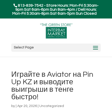
813-839-7542 - Store Hours: Mon-Fri 5:30am-
9pm Sat 6am-6pm Sun 8am-4pm / Deli Hours:
Mon-Fri 5:30am-8pm Sat 6am-5pm Sun Closed
Select Page
Играйте в Aviator на Pin
Up KZ и выводите
выигрыши в тенге
быстро!
by
|
Apr 20, 2026
|
Uncategorized