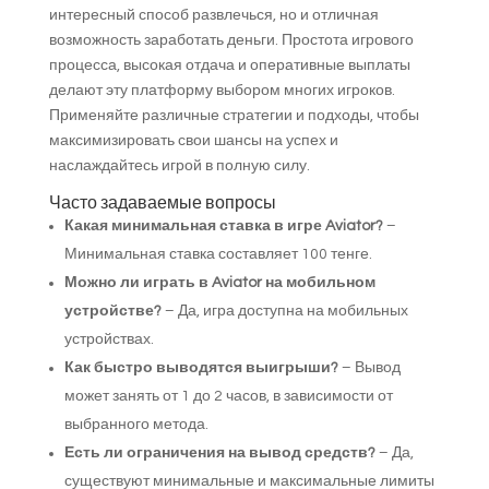
интересный способ развлечься, но и отличная
возможность заработать деньги. Простота игрового
процесса, высокая отдача и оперативные выплаты
делают эту платформу выбором многих игроков.
Применяйте различные стратегии и подходы, чтобы
максимизировать свои шансы на успех и
наслаждайтесь игрой в полную силу.
Часто задаваемые вопросы
Какая минимальная ставка в игре Aviator?
–
Минимальная ставка составляет 100 тенге.
Можно ли играть в Aviator на мобильном
устройстве?
– Да, игра доступна на мобильных
устройствах.
Как быстро выводятся выигрыши?
– Вывод
может занять от 1 до 2 часов, в зависимости от
выбранного метода.
Есть ли ограничения на вывод средств?
– Да,
существуют минимальные и максимальные лимиты