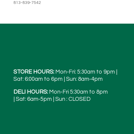
813-839-7542
STORE HOURS:
Mon-Fri: 5:30am to 9pm |
Sat: 6:00am to 6pm | Sun: 8am-4pm
DELI HOURS:
Mon-Fri 5:30am to 8pm
| Sat: 6am-5pm | Sun : CLOSED