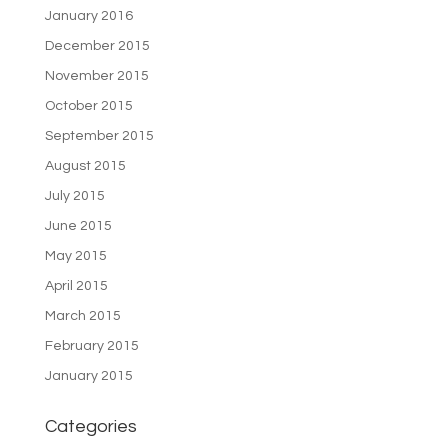
January 2016
December 2015
November 2015
October 2015
September 2015
August 2015
July 2015
June 2015
May 2015
April 2015
March 2015
February 2015
January 2015
Categories