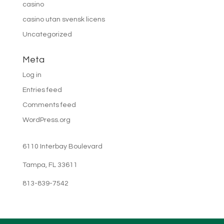
casino
casino utan svensk licens
Uncategorized
Meta
Log in
Entries feed
Comments feed
WordPress.org
6110 Interbay Boulevard
Tampa, FL 33611
813-839-7542