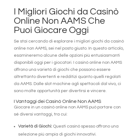
I Migliori Giochi da Casinò
Online Non AAMS Che
Puoi Giocare Oggi
Se stai cercando di esplorare i migliori giochi da casinò
online non AAMS, sei nel posto giusto. In questo articolo,
esamineremo alcune delle opzioni più entusiasmanti
disponibili oggi per i giocatori. I casinò online non AAMS
offrono una varietà di giochi che possono essere
altrettanto divertenti e redditizi quanto quelli regolati
da AAMS. Dalle slot machine agli spettacoli dal vivo, ci
sono molte opportunità per divertirsi e vincere.
I Vantaggi dei Casinò Online Non AAMS
Giocare in un casinò online non AAMS può portare con
sé diversi vantaggi, tra cui:
Varietà di Giochi:
Questi casinò spesso offrono una
selezione più ampia di giochi innovativi.