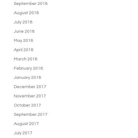
September 2018
August 2018
July 2018
June 2018
May 2018
April 2018
March 2018
February 2018
January 2018
December 2017
November 2017
October 2017
September 2017
August 2017
July 2017