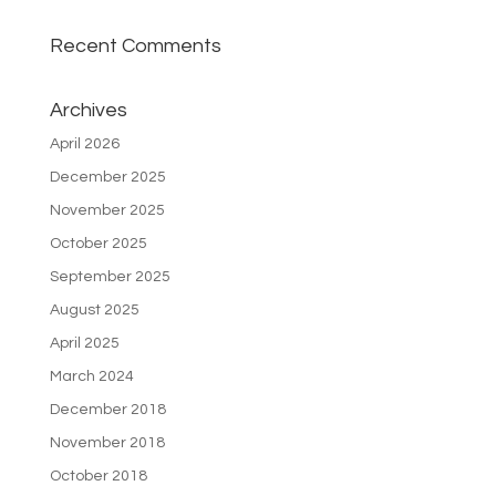
Recent Comments
Archives
April 2026
December 2025
November 2025
October 2025
September 2025
August 2025
April 2025
March 2024
December 2018
November 2018
October 2018